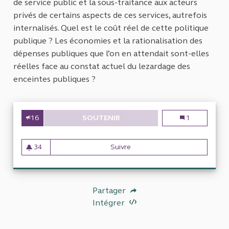
de service public et la sous-traitance aux acteurs
privés de certains aspects de ces services, autrefois
internalisés. Quel est le coût réel de cette politique
publique ? Les économies et la rationalisation des
dépenses publiques que l’on en attendait sont-elles
réelles face au constat actuel du lezardage des
enceintes publiques ?
16
SOUTENIR
SOUS-TRAITANCE ET DÉLÉGATIO
Sous-traitance 
1
34
Suivre
Sous-traitance et délégation de
34 abonnés
Partager
Intégrer