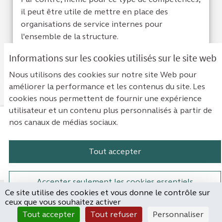
il peut être utile de mettre en place des
organisations de service internes pour
l'ensemble de la structure.
Informations sur les cookies utilisés sur le site web
Je suis d'acc
3
Je ne sui
0
Nous utilisons des cookies sur notre site Web pour
améliorer la performance et les contenus du site. Les
cookies nous permettent de fournir une expérience
utilisateur et un contenu plus personnalisés à partir de
nos canaux de médias sociaux.
Mentions légales
Contact
Accessibilité : non conforme
Paramètres des cookies
Tout accepter
Plateforme de participation de la Cou
Plateforme de participation de l
Plateforme de participation
Plateforme de particip
Accepter seulement les cookies essentiels
Ce site utilise des cookies et vous donne le contrôle sur
Site réalisé par
ceux que vous souhaitez activer
Open Source Politics
Paramètres
(Lien externe)
Tout accepter
Tout refuser
Personnaliser
grâce au
logiciel libre