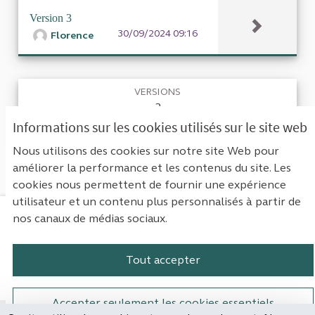
Version 3
30/09/2024 09:16
Florence
VERSIONS
3
Informations sur les cookies utilisés sur le site web
RETOURNER À LA PROPOSITION
Nous utilisons des cookies sur notre site Web pour
améliorer la performance et les contenus du site. Les
cookies nous permettent de fournir une expérience
utilisateur et un contenu plus personnalisés à partir de
nos canaux de médias sociaux.
Mentions légales
Contact
Accessibilité : non conforme
Paramètres des cookies
Tout accepter
Plateforme de participation de la Cou
Plateforme de participation de l
Plateforme de participation
Plateforme de particip
Accepter seulement les cookies essentiels