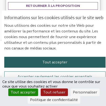
RETOURNER À LA PROPOSITION
Informations sur les cookies utilisés sur le site web
Nous utilisons des cookies sur notre site Web pour
améliorer la performance et les contenus du site. Les
cookies nous permettent de fournir une expérience
utilisateur et un contenu plus personnalisés à partir de
nos canaux de médias sociaux.
Mentions légales
Contact
Accessibilité : non conforme
Paramètres des cookies
Tout accepter
Plateforme de participation de la Cou
Plateforme de participation de l
Plateforme de participation
Plateforme de particip
Accepter seulement les cookies essentiels
Ce site utilise des cookies et vous donne le contrôle sur
Site réalisé par
ceux que vous souhaitez activer
Open Source Politics
Paramètres
(Lien externe)
Tout accepter
Tout refuser
Personnaliser
grâce au
logiciel libre
Decidim
.
Politique de confidentialité
(Lien externe)