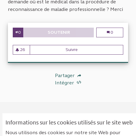
demande où est le médical dans la procédure de
reconnaissance de maladie professionnelle ? Merci
0
SOUTENIR
LES MALADIES PROFESSIONNEL
Les maladies p
0
26
Suivre
Les maladies professionnelle
26 abonnés
Partager
Intégrer
Informations sur les cookies utilisés sur le site web
0 COMMENTAIRE
Nous utilisons des cookies sur notre site Web pour