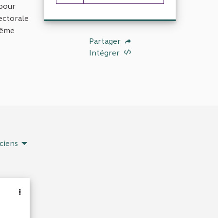
23 abonnés
 pour
lectorale
même
Partager
Intégrer
ciens