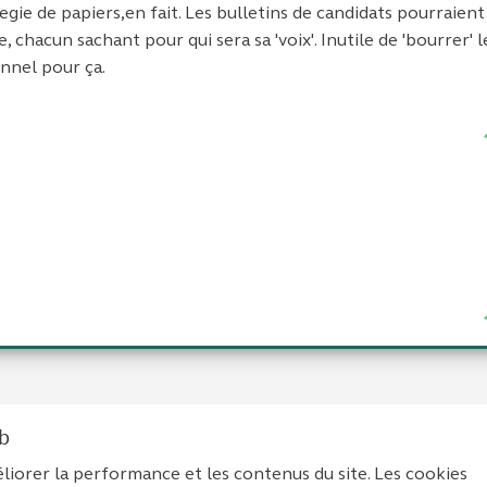
abegie de papiers,en fait. Les bulletins de candidats pourraient
 chacun sachant pour qui sera sa 'voix'. Inutile de 'bourrer' l
nnel pour ça.
eb
liorer la performance et les contenus du site. Les cookies
tions légales
Contact
Accessibilité : non conforme