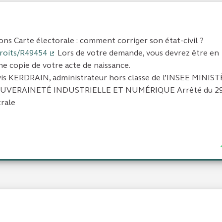
ions Carte électorale : comment corriger son état-civil ?
droits/R49454
Lors de votre demande, vous devrez être en
(Lien externe)
ne copie de votre acte de naissance.
vis KERDRAIN, administrateur hors classe de l’INSEE MINIS
OUVERAINETÉ INDUSTRIELLE ET NUMÉRIQUE Arrêté du 29
rale