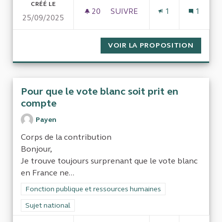
CRÉÉ LE
20
20 ABONNÉS
SUIVRE
1
1
25/09/2025
RENDRE OBLIGATOIRE LE DÉ
VOIR LA PROPOSITION
RENDRE
Pour que le vote blanc soit prit en
compte
Payen
Corps de la contribution
Bonjour,
Je trouve toujours surprenant que le vote blanc
en France ne...
Filtrer les résultats de la catégorie : Fonction publique et re
Fonction publique et ressources humaines
Filtrer les résultats pour le secteur : Sujet national
Sujet national