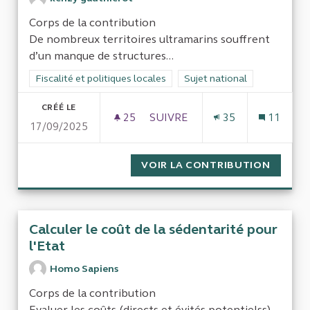
Corps de la contribution
De nombreux territoires ultramarins souffrent
d’un manque de structures...
Filtrer les résultats de la catégorie : Fiscalité et politiques loc
Fiscalité et politiques locales
Filtrer les résultats pour le 
Sujet national
CRÉÉ LE
25
25 ABONNÉS
SUIVRE
35
11
17/09/2025
COMMENT FINANCER UNE CONT
VOIR LA CONTRIBUTION
COMMEN
Calculer le coût de la sédentarité pour
l'Etat
Homo Sapiens
Corps de la contribution
Evaluer les coûts (directs et évités potentielss)