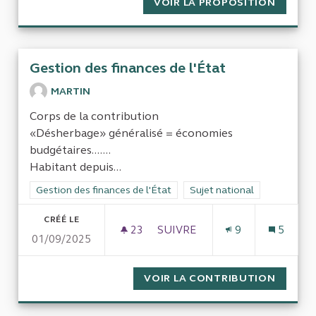
VOIR LA PROPOSITION
NÉCESSI
Gestion des finances de l'État
MARTIN
Corps de la contribution
«Désherbage» généralisé = économies
budgétaires.......
Habitant depuis...
Filtrer les résultats de la catégorie : Gestion des finances de l
Gestion des finances de l'État
Filtrer les résultats pour le 
Sujet national
CRÉÉ LE
23
23 ABONNÉS
SUIVRE
9
5
01/09/2025
GESTION DES FINANCES DE L'
VOIR LA CONTRIBUTION
GESTIO