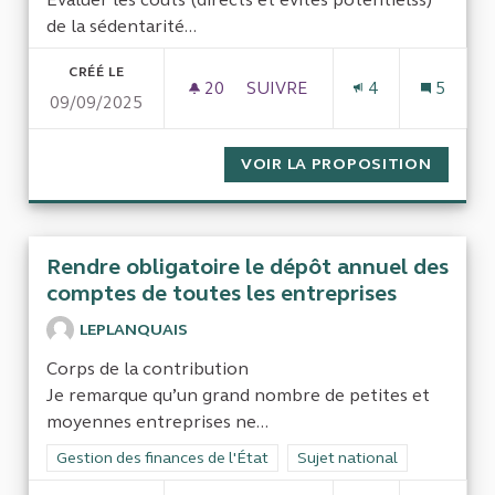
de la sédentarité...
CRÉÉ LE
20
20 ABONNÉS
SUIVRE
4
5
09/09/2025
CALCULER LE COÛT DE LA SÉ
VOIR LA PROPOSITION
CALCUL
Rendre obligatoire le dépôt annuel des
comptes de toutes les entreprises
LEPLANQUAIS
Corps de la contribution
Je remarque qu’un grand nombre de petites et
moyennes entreprises ne...
Filtrer les résultats de la catégorie : Gestion des finances de l
Gestion des finances de l'État
Filtrer les résultats pour le 
Sujet national