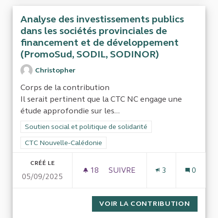
Analyse des investissements publics
dans les sociétés provinciales de
financement et de développement
(PromoSud, SODIL, SODINOR)
Christopher
Corps de la contribution
Il serait pertinent que la CTC NC engage une
étude approfondie sur les...
Filtrer les résultats de la catégorie : Soutien social et politiqu
Soutien social et politique de solidarité
Filtrer les résultats pour le secteur : CTC Nouvelle-Calédonie
CTC Nouvelle-Calédonie
CRÉÉ LE
18
18 ABONNÉS
SUIVRE
3
0
05/09/2025
ANALYSE DES INVESTISSEMEN
VOIR LA CONTRIBUTION
ANALYS