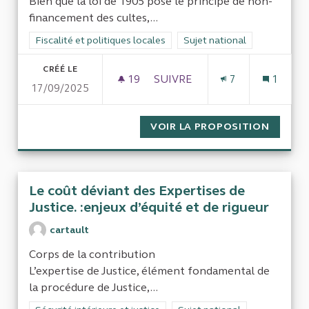
Bien que la loi de 1905 pose le principe de non-
financement des cultes,...
Filtrer les résultats de la catégorie : Fiscalité et politiques loc
Fiscalité et politiques locales
Filtrer les résultats pour le 
Sujet national
CRÉÉ LE
19
19 ABONNÉS
SUIVRE
7
1
17/09/2025
LE FINANCEMENT DES ORGANI
VOIR LA PROPOSITION
LE FIN
Le coût déviant des Expertises de
Justice. :enjeux d’équité et de rigueur
cartault
Corps de la contribution
L’expertise de Justice, élément fondamental de
la procédure de Justice,...