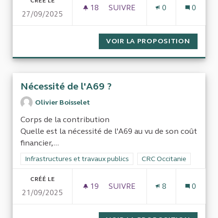
CRÉÉ LE
18
18 ABONNÉS
SUIVRE
0
0
27/09/2025
INTEROGATION SUR LE NOMB
VOIR LA PROPOSITION
INTERO
Nécessité de l'A69 ?
Olivier Boisselet
Corps de la contribution
Quelle est la nécessité de l'A69 au vu de son coût
financier,...
Filtrer les résultats de la catégorie : Infrastructures et travaux
Infrastructures et travaux publics
Filtrer les résultats pou
CRC Occitanie
CRÉÉ LE
19
19 ABONNÉS
SUIVRE
8
0
21/09/2025
NÉCESSITÉ DE L'A69 ?