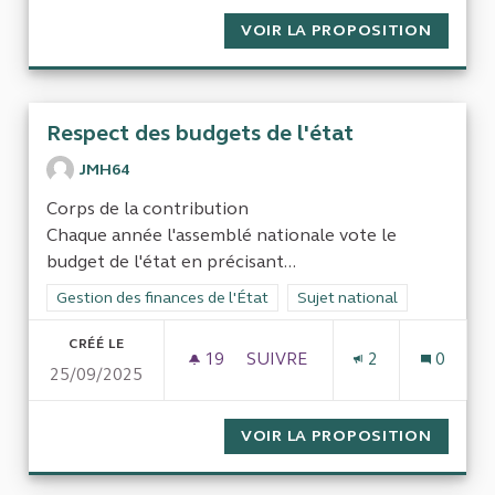
VOIR LA PROPOSITION
AUDIT 
Respect des budgets de l'état
JMH64
Corps de la contribution
Chaque année l'assemblé nationale vote le
budget de l'état en précisant...
Filtrer les résultats de la catégorie : Gestion des finances de l
Gestion des finances de l'État
Filtrer les résultats pour le 
Sujet national
CRÉÉ LE
19
19 ABONNÉS
SUIVRE
2
0
25/09/2025
RESPECT DES BUDGETS DE L'
VOIR LA PROPOSITION
RESPEC