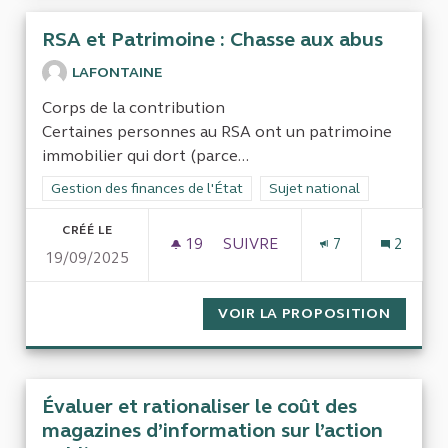
RSA et Patrimoine : Chasse aux abus
LAFONTAINE
Corps de la contribution
Certaines personnes au RSA ont un patrimoine
immobilier qui dort (parce...
Filtrer les résultats de la catégorie : Gestion des finances de l
Gestion des finances de l'État
Filtrer les résultats pour le 
Sujet national
CRÉÉ LE
19
19 ABONNÉS
SUIVRE
7
2
19/09/2025
RSA ET PATRIMOINE : CHASS
VOIR LA PROPOSITION
RSA ET
Évaluer et rationaliser le coût des
magazines d’information sur l’action