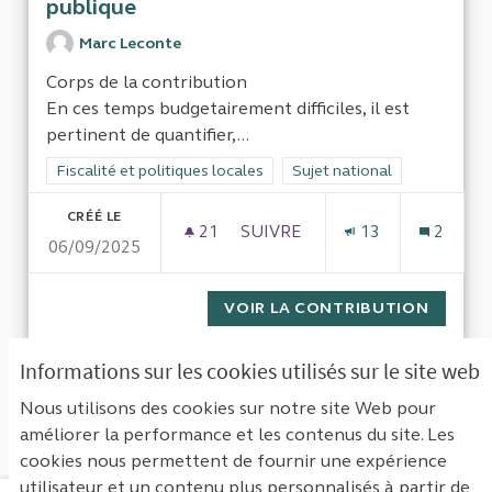
publique
Marc Leconte
Corps de la contribution
En ces temps budgetairement difficiles, il est
pertinent de quantifier,...
Filtrer les résultats de la catégorie : Fiscalité et politiques loc
Fiscalité et politiques locales
Filtrer les résultats pour le 
Sujet national
CRÉÉ LE
21
21 ABONNÉS
SUIVRE
13
2
06/09/2025
ÉVALUER ET RATIONALISER L
VOIR LA CONTRIBUTION
ÉVALUE
Informations sur les cookies utilisés sur le site web
1
Suivant ›
Dernière »
Nous utilisons des cookies sur notre site Web pour
améliorer la performance et les contenus du site. Les
Voir toutes les contributions retirées
cookies nous permettent de fournir une expérience
utilisateur et un contenu plus personnalisés à partir de