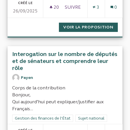
CRÉÉ LE
20
20 ABONNÉS
SUIVRE
3
0
26/09/2025
10 ANS APRÈS : LES EFFETS 
VOIR LA PROPOSITION
10 ANS
Interogation sur le nombre de députés
et de sénateurs et comprendre leur
rôle
Payen
Corps de la contribution
Bonjour,
Qui aujourd’hui peut expliquer/justifier aux
Français...
Filtrer les résultats de la catégorie : Gestion des finances de l
Gestion des finances de l'État
Filtrer les résultats pour le 
Sujet national