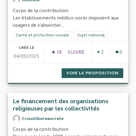
Corps de la contribution
Les établissements médico-socio imposent aux
usagers de s'absenter...
Filtrer les résultats de la catégorie : Santé et protection socia
Santé et protection sociale
Filtrer les résultats pour le se
Sujet national
CRÉÉ LE
18
18 ABONNÉS
SUIVRE
2
0
04/09/2025
CONTROLE DES PRIX DE JOUR
VOIR LA PROPOSITION
CONTRO
Le financement des organisations
religieuses par les collectivités
Croustibureaucrate
Corps de la contribution