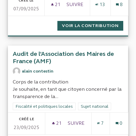
CRÉÉ LE
21
21 ABONNÉS
SUIVRE
13
8
07/09/2025
DEMANDE DE CALCULER COMBI
VOIR LA CONTRIBUTION
DEMAND
Audit de l’Association des Maires de
France (AMF)
alain contestin
Corps de la contribution
Je souhaite, en tant que citoyen concerné par la
transparence de la...
Filtrer les résultats de la catégorie : Fiscalité et politiques loc
Fiscalité et politiques locales
Filtrer les résultats pour le 
Sujet national
CRÉÉ LE
21
21 ABONNÉS
SUIVRE
7
0
23/09/2025
AUDIT DE L’ASSOCIATION DES