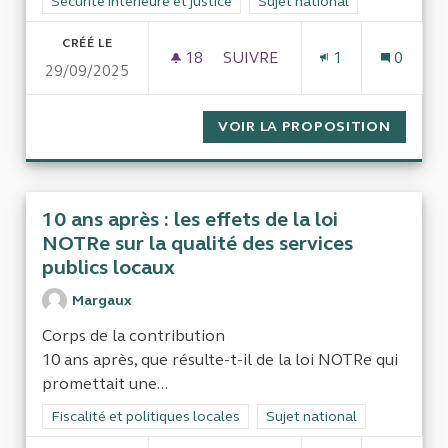
Filtrer les résultats de la catégorie : Sécurité intérieure et just
Sécurité intérieure et justice
Filtrer les résultats pour le s
Sujet national
CRÉÉ LE
18
18 ABONNÉS
SUIVRE
1
0
29/09/2025
LE COÛT DÉVIANT DES EXPERT
VOIR LA PROPOSITION
LE COÛ
10 ans après : les effets de la loi
NOTRe sur la qualité des services
publics locaux
Margaux
Corps de la contribution
10 ans après, que résulte-t-il de la loi NOTRe qui
promettait une...
Filtrer les résultats de la catégorie : Fiscalité et politiques loc
Fiscalité et politiques locales
Filtrer les résultats pour le 
Sujet national