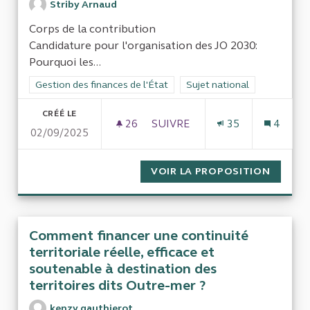
Striby Arnaud
Corps de la contribution
Candidature pour l'organisation des JO 2030:
Pourquoi les...
Filtrer les résultats de la catégorie : Gestion des finances de l
Gestion des finances de l'État
Filtrer les résultats pour le 
Sujet national
CRÉÉ LE
26
26 ABONNÉS
SUIVRE
35
4
02/09/2025
AU SUJET DES JEUX OLYMPIQU
VOIR LA PROPOSITION
AU SUJ
Comment financer une continuité
territoriale réelle, efficace et
soutenable à destination des
territoires dits Outre-mer ?
kenzy gauthierot