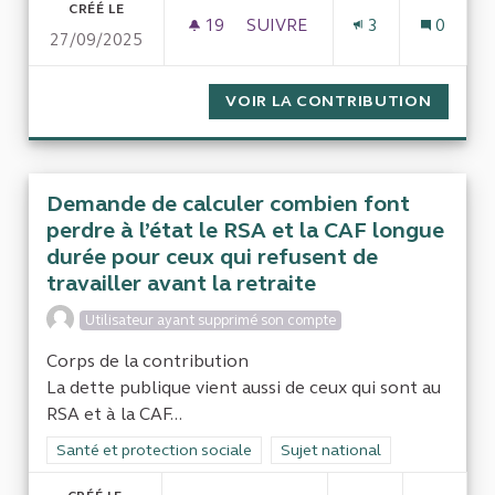
CRÉÉ LE
19
19 ABONNÉS
SUIVRE
3
0
27/09/2025
POUR QUE LE VOTE BLANC SO
VOIR LA CONTRIBUTION
POUR Q
Demande de calculer combien font
perdre à l’état le RSA et la CAF longue
durée pour ceux qui refusent de
travailler avant la retraite
Utilisateur ayant supprimé son compte
Corps de la contribution
La dette publique vient aussi de ceux qui sont au
RSA et à la CAF...
Filtrer les résultats de la catégorie : Santé et protection socia
Santé et protection sociale
Filtrer les résultats pour le se
Sujet national