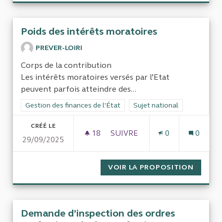
Poids des intérêts moratoires
PREVER-LOIRI
Corps de la contribution
Les intérêts moratoires versés par l’Etat
peuvent parfois atteindre des...
Filtrer les résultats de la catégorie : Gestion des finances de l
Gestion des finances de l'État
Filtrer les résultats pour le 
Sujet national
CRÉÉ LE
18
18 ABONNÉS
SUIVRE
0
0
29/09/2025
POIDS DES INTÉRÊTS MORAT
VOIR LA PROPOSITION
POIDS 
Demande d’inspection des ordres