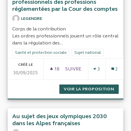
professionnels des professions
réglementées par la Cour des comptes
LEGENDRE
Corps de la contribution
Les ordres professionnels jouent un rôle central
dans la régulation des...
Filtrer les résultats de la catégorie : Santé et protection socia
Santé et protection sociale
Filtrer les résultats pour le se
Sujet national
CRÉÉ LE
18
18 ABONNÉS
SUIVRE
3
2
30/09/2025
DEMANDE D’INSPECTION DES
VOIR LA PROPOSITION
DEMAND
Au sujet des jeux olympiques 2030
dans les Alpes françaises