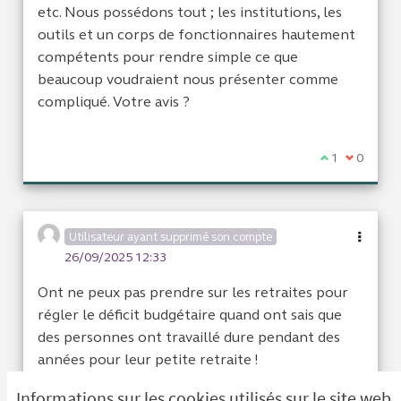
etc. Nous possédons tout ; les institutions, les
outils et un corps de fonctionnaires hautement
compétents pour rendre simple ce que
beaucoup voudraient nous présenter comme
compliqué. Votre avis ?
Je suis d'acc
1
Je ne sui
0
Utilisateur ayant supprimé son compte
26/09/2025 12:33
Ont ne peux pas prendre sur les retraites pour
régler le déficit budgétaire quand ont sais que
des personnes ont travaillé dure pendant des
années pour leur petite retraite !
Informations sur les cookies utilisés sur le site web