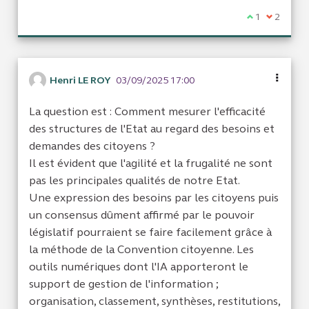
Je suis d'acc
1
Je ne sui
2
Henri LE ROY
03/09/2025 17:00
La question est : Comment mesurer l'efficacité
des structures de l'Etat au regard des besoins et
demandes des citoyens ?
Il est évident que l'agilité et la frugalité ne sont
pas les principales qualités de notre Etat.
Une expression des besoins par les citoyens puis
un consensus dûment affirmé par le pouvoir
législatif pourraient se faire facilement grâce à
la méthode de la Convention citoyenne. Les
outils numériques dont l'IA apporteront le
support de gestion de l'information ;
organisation, classement, synthèses, restitutions,