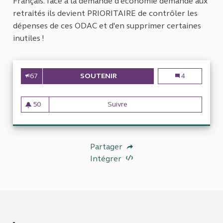
Français. face a la demande d’économie demandé aux
retraités ils devient PRIORITAIRE de contrôler les
dépenses de ces ODAC et d'en supprimer certaines
inutiles !
67
SOUTENIR
DEPENSES PUBLIQUES
Depenses publ
4
50
Suivre
Depenses publiques
50 abonnés
Partager
Intégrer