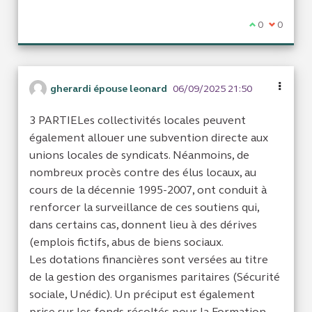
Je suis d'acc
0
Je ne sui
0
gherardi épouse leonard
06/09/2025 21:50
3 PARTIELes collectivités locales peuvent
également allouer une subvention directe aux
unions locales de syndicats. Néanmoins, de
nombreux procès contre des élus locaux, au
cours de la décennie 1995-2007, ont conduit à
renforcer la surveillance de ces soutiens qui,
dans certains cas, donnent lieu à des dérives
(emplois fictifs, abus de biens sociaux.
Les dotations financières sont versées au titre
de la gestion des organismes paritaires (Sécurité
sociale, Unédic). Un préciput est également
prise sur les fonds récoltés pour la Formation