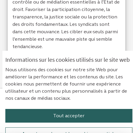
contrôle ou de médiation essentielles à l’État de
droit. Favoriser la participation citoyenne, la
transparence, la justice sociale ou la protection
des droits fondamentaux. Les syndicats sont
dans cette mouvance. Les cibler eux-seuls parmi
l'ensemble est une mauvaise piste qui semble
tendancieuse.
Informations sur les cookies utilisés sur le site web
Je suis d'acc
0
Je ne sui
0
Nous utilisons des cookies sur notre site Web pour
améliorer la performance et les contenus du site. Les
cookies nous permettent de fournir une expérience
utilisateur et un contenu plus personnalisés à partir de
nos canaux de médias sociaux.
Mentions légales
Contact
Accessibilité : non conforme
Paramètres des cookies
Tout accepter
Plateforme de participation de la Cou
Plateforme de participation de l
Plateforme de participation
Plateforme de particip