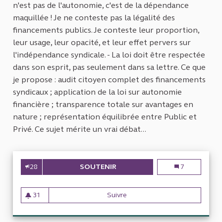
n'est pas de l'autonomie, c'est de la dépendance
maquillée ! Je ne conteste pas la légalité des
financements publics. Je conteste leur proportion,
leur usage, leur opacité, et leur effet pervers sur
l'indépendance syndicale. - La loi doit être respectée
dans son esprit, pas seulement dans sa lettre. Ce que
je propose : audit citoyen complet des financements
syndicaux ; application de la loi sur autonomie
financière ; transparence totale sur avantages en
nature ; représentation équilibrée entre Public et
Privé. Ce sujet mérite un vrai débat...
28
SOUTENIR
SYNDICATS SOUS PERFUSION :
Syndicats sous 
7
31
Suivre
Syndicats sous perfusion : 4 mi
31 abonnés