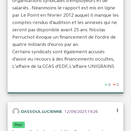
organisations syndicales d'employeurs et de
salariés. . Néanmoins le rapport est mis en ligne
par Le Point en février 2012 auquel il manque les
comptes-rendus d'audition et les annexes qui ne
seront pas disponible avant 25 ans. Nicolas
Perruchot évoque un financement de l'ordre de
quatre milliards d'euros par an.
Certains syndicats sont également accusés
d'avoir eu recours à des financements occultes,
L'affaire de la CCAS d'EDF, L'affaire UNIGRAINS
Je suis d'acc
0
Je ne sui
0
DASSOUL LUCIENNE
12/09/2025 19:26
Pour