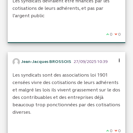
Les syndicats devraient être financés par les
cotisations de leurs adhérents, et pas par
l'argent public
Je suis d'acc
0
Je ne sui
0
Jean-Jacques BROSSOIS
27/09/2025 10:39
Les syndicats sont des associations loi 1901
censées vivre des cotisations de leurs adhérents
et malgré les lois ils vivent grassement sur le dos
des contribuables et des entreprises déjà
beaucoup trop ponctionnées par des cotisations
diverses.
Je suis d'acc
0
Je ne sui
0