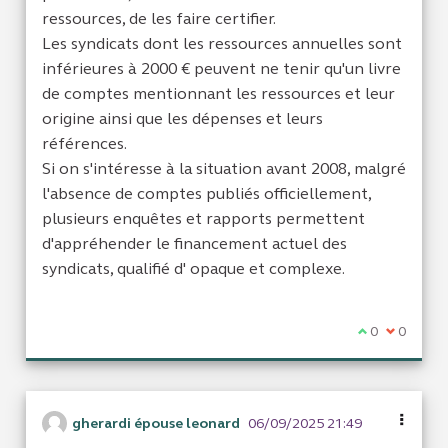
ressources, de les faire certifier.
Les syndicats dont les ressources annuelles sont
inférieures à 2000 € peuvent ne tenir qu'un livre
de comptes mentionnant les ressources et leur
origine ainsi que les dépenses et leurs
références.
Si on s'intéresse à la situation avant 2008, malgré
l'absence de comptes publiés officiellement,
plusieurs enquêtes et rapports permettent
d'appréhender le financement actuel des
syndicats, qualifié d' opaque et complexe.
Je suis d'acc
0
Je ne sui
0
gherardi épouse leonard
06/09/2025 21:49