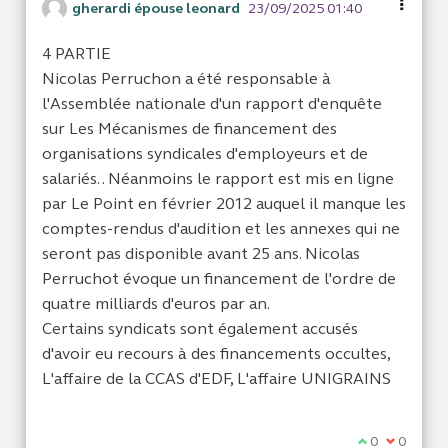
gherardi épouse leonard
23/09/2025 01:40
4 PARTIE
Nicolas Perruchon a été responsable à
l'Assemblée nationale d'un rapport d'enquête
sur Les Mécanismes de financement des
organisations syndicales d'employeurs et de
salariés. . Néanmoins le rapport est mis en ligne
par Le Point en février 2012 auquel il manque les
comptes-rendus d'audition et les annexes qui ne
seront pas disponible avant 25 ans. Nicolas
Perruchot évoque un financement de l'ordre de
quatre milliards d'euros par an.
Certains syndicats sont également accusés
d'avoir eu recours à des financements occultes,
L'affaire de la CCAS d'EDF, L'affaire UNIGRAINS
Je suis d'acc
0
Je ne sui
0