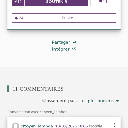
12
SOUTENIR
MOINS DE FINANCEMENT DES 
Moins de financ
11
24
Suivre
Moins de financement des part
24 abonnés
Partager
Intégrer
11 COMMENTAIRES
Classement par :
Les plus anciens
Conversation avec citoyen_lambda
citoyen_lambda
10/09/2025 18:05
Modifié