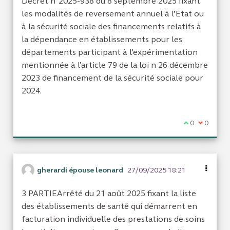
Décret n°2025-938 du 8 septembre 2025 fixant
les modalités de reversement annuel à l’Etat ou
à la sécurité sociale des financements relatifs à
la dépendance en établissements pour les
départements participant à l’expérimentation
mentionnée à l’article 79 de la loi n 26 décembre
2023 de financement de la sécurité sociale pour
2024.
Je suis d'acc
0
Je ne sui
0
gherardi épouse leonard
27/09/2025 18:21
3 PARTIEArrêté du 21 août 2025 fixant la liste
des établissements de santé qui démarrent en
facturation individuelle des prestations de soins