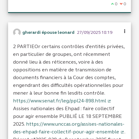
Je suis d'acc
0
Je ne sui
0
gherardi épouse leonard
27/09/2025 18:19
2 PARTIEOr certains contrôles d'entités privées,
en particulier de groupes, ont récemment
donné lieu à des réticences, voire à des
oppositions en matière de transmission de
documents financiers à la Cour des comptes,
engendrant des difficultés opérationnelles pour
mener à leur bonne fin lesdits contrôle.
https://www.senat.fr/leg/ppl24-898.html
(Lien externe
Assises nationales des Ehpad : faire collectif
pour agir ensemble PUBLIÉ LE 18 SEPTEMBRE
2025.
https://www.unccas.org/assises-nationales-
des-ehpad-faire-collectif-pour-agir-ensemble
.
(Lien e