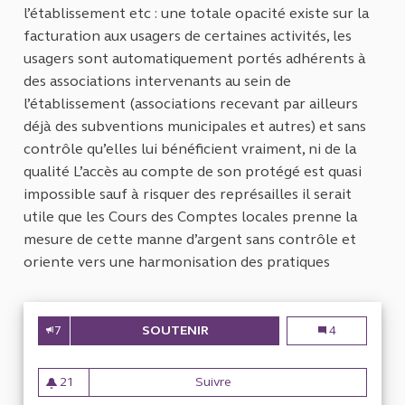
l’établissement etc : une totale opacité existe sur la
facturation aux usagers de certaines activités, les
usagers sont automatiquement portés adhérents à
des associations intervenants au sein de
l’établissement (associations recevant par ailleurs
déjà des subventions municipales et autres) et sans
contrôle qu’elles lui bénéficient vraiment, ni de la
qualité L’accès au compte de son protégé est quasi
impossible sauf à risquer des représailles il serait
utile que les Cours des Comptes locales prenne la
mesure de cette manne d’argent sans contrôle et
oriente vers une harmonisation des pratiques
7
SOUTENIR
FACTURATIONS AUX USAGERS A
Facturations a
4
21
Suivre
Facturations aux usagers au 
21 abonnés