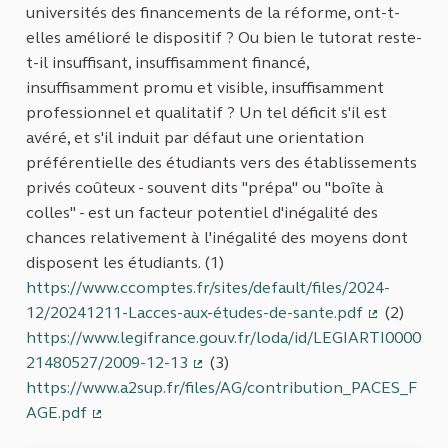
universités des financements de la réforme, ont-t-
elles amélioré le dispositif ? Ou bien le tutorat reste-
t-il insuffisant, insuffisamment financé,
insuffisamment promu et visible, insuffisamment
professionnel et qualitatif ? Un tel déficit s'il est
avéré, et s'il induit par défaut une orientation
préférentielle des étudiants vers des établissements
privés coûteux - souvent dits "prépa" ou "boîte à
colles" - est un facteur potentiel d'inégalité des
chances relativement à l'inégalité des moyens dont
disposent les étudiants. (1)
https://www.ccomptes.fr/sites/default/files/2024-
12/20241211-Lacces-aux-études-de-sante.pdf
(2)
(Lien exte
https://www.legifrance.gouv.fr/loda/id/LEGIARTI0000
21480527/2009-12-13
(3)
(Lien externe)
https://www.a2sup.fr/files/AG/contribution_PACES_F
AGE.pdf
(Lien externe)