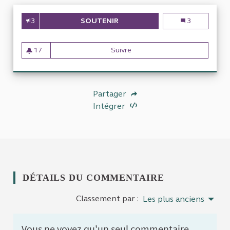
3
SOUTENIR
L'ENSEIGNEMENT SUPÉRIEUR, D
L'enseignement 
3
17
Suivre
L'enseignement supérieur, dans
17 abonnés
Partager
Intégrer
DÉTAILS DU COMMENTAIRE
Classement par :
Les plus anciens
Vous ne voyez qu'un seul commentaire