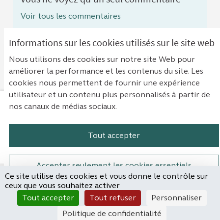
Voir tous les commentaires
Informations sur les cookies utilisés sur le site web
Commentaire supprimé le 17/09/2025 08:43
Nous utilisons des cookies sur notre site Web pour
améliorer la performance et les contenus du site. Les
cookies nous permettent de fournir une expérience
utilisateur et un contenu plus personnalisés à partir de
nos canaux de médias sociaux.
Mentions légales
Contact
Accessibilité : non conforme
Paramètres des cookies
Tout accepter
Plateforme de participation de la Cou
Plateforme de participation de l
Plateforme de participation
Plateforme de particip
Accepter seulement les cookies essentiels
Ce site utilise des cookies et vous donne le contrôle sur
Site réalisé par
ceux que vous souhaitez activer
Open Source Politics
Paramètres
(Lien externe)
Tout accepter
Tout refuser
Personnaliser
grâce au
logiciel libre
Decidim
.
Politique de confidentialité