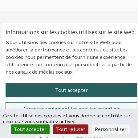
Informations sur les cookies utilisés sur le site web
0 COMMENTAIRE
Nous utilisons des cookies sur notre site Web pour
Classement par :
Les plus anciens
améliorer la performance et les contenus du site. Les
cookies nous permettent de fournir une expérience
utilisateur et un contenu plus personnalisés à partir de
nos canaux de médias sociaux.
Mentions légales
Contact
Accessibilité : non conforme
Paramètres des cookies
Tout accepter
Plateforme de participation de la Cou
Plateforme de participation de l
Plateforme de participation
Plateforme de particip
Accepter seulement les cookies essentiels
Ce site utilise des cookies et vous donne le contrôle sur
Site réalisé par
ceux que vous souhaitez activer
Open Source Politics
Paramètres
(Lien externe)
Tout accepter
Tout refuser
Personnaliser
grâce au
logiciel libre