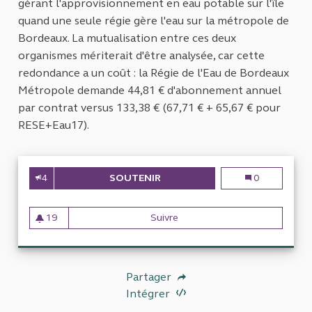
gérant l'approvisionnement en eau potable sur l'île
quand une seule régie gère l'eau sur la métropole de
Bordeaux. La mutualisation entre ces deux
organismes mériterait d'être analysée, car cette
redondance a un coût : la Régie de l'Eau de Bordeaux
Métropole demande 44,81 € d'abonnement annuel
par contrat versus 133,38 € (67,71 € + 65,67 € pour
RESE+Eau17).
4
SOUTENIR
AUDIT DES ORGANISMES DE GE
Audit des orga
0
19
Suivre
Audit des organismes de gest
19 abonnés
Partager
Intégrer