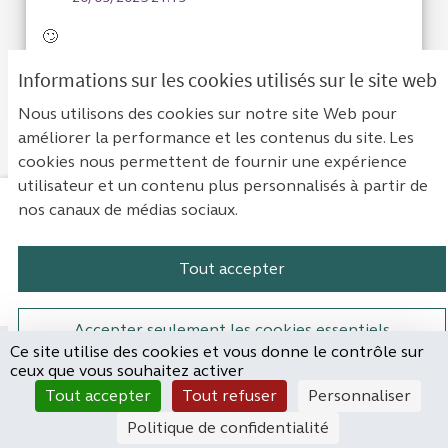
🙄
Informations sur les cookies utilisés sur le site web
Je suis d'acc
0
Je ne sui
0
Nous utilisons des cookies sur notre site Web pour
améliorer la performance et les contenus du site. Les
cookies nous permettent de fournir une expérience
utilisateur et un contenu plus personnalisés à partir de
nos canaux de médias sociaux.
Mentions légales
Contact
Accessibilité : non conforme
Paramètres des cookies
Tout accepter
Plateforme de participation de la Cou
Plateforme de participation de l
Plateforme de participation
Plateforme de particip
Accepter seulement les cookies essentiels
Ce site utilise des cookies et vous donne le contrôle sur
Site réalisé par
ceux que vous souhaitez activer
Open Source Politics
Paramètres
(Lien externe)
Tout accepter
Tout refuser
Personnaliser
grâce au
logiciel libre
Decidim
.
Politique de confidentialité
(Lien externe)