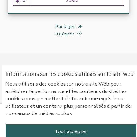
20
Suivre
Discussion du coût de la mise
20 abonnés
Partager
Intégrer
Informations sur les cookies utilisés sur le site web
0 COMMENTAIRE
Nous utilisons des cookies sur notre site Web pour
Classement par :
Les plus anciens
améliorer la performance et les contenus du site. Les
cookies nous permettent de fournir une expérience
utilisateur et un contenu plus personnalisés à partir de
nos canaux de médias sociaux.
Mentions légales
Contact
Accessibilité : non conforme
Paramètres des cookies
Tout accepter