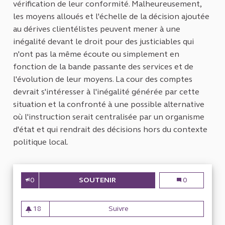
vérification de leur conformité. Malheureusement,
les moyens alloués et l'échelle de la décision ajoutée
au dérives clientélistes peuvent mener à une
inégalité devant le droit pour des justiciables qui
n'ont pas la même écoute ou simplement en
fonction de la bande passante des services et de
l'évolution de leur moyens. La cour des comptes
devrait s'intéresser à l'inégalité générée par cette
situation et la confronté à une possible alternative
où l'instruction serait centralisée par un organisme
d'état et qui rendrait des décisions hors du contexte
politique local.
0
SOUTENIR
MESURE L'ÉGALITÉ RÉELLE DEV
Mesure l'égali
0
18
Suivre
Mesure l'égalité réelle devan
18 abonnés