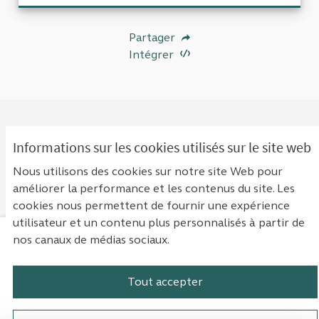
Partager
Intégrer
Informations sur les cookies utilisés sur le site web
0 COMMENTAIRE
Nous utilisons des cookies sur notre site Web pour
Classement par :
Les plus anciens
améliorer la performance et les contenus du site. Les
cookies nous permettent de fournir une expérience
utilisateur et un contenu plus personnalisés à partir de
nos canaux de médias sociaux.
Mentions légales
Contact
Accessibilité : non conforme
Paramètres des cookies
Tout accepter
Plateforme de participation de la Cou
Plateforme de participation de l
Plateforme de participation
Plateforme de particip