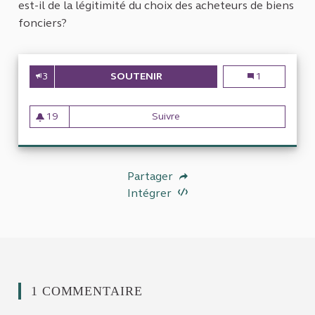
est-il de la légitimité du choix des acheteurs de biens
fonciers?
3
SOUTENIR
EVALUATION DES PRATIQUES D
Evaluation des
1
19
Suivre
Evaluation des pratiques des
19 abonnés
Partager
Intégrer
1 COMMENTAIRE