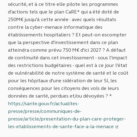
sécurité, et à ce titre elle pilote les programmes
d'actions tels que le plan CaRE* qui a été doté de
250M€ jusqu'à cette année : avec quels résultats
contre la cyber-menace informatique des
établissements hospitaliers ? Et peut-on escompter
que la perspective d'investissement dans ce plan
atteindra comme prévu 750 M€ d'ici 2027 ? A défaut
de continuité dans cet investissement - sous l'impact
des restrictions budgétaires - quel est à ce jour l'état
de vulnérabilité de notre système de santé et le coût
pour les hôpitaux d'une sidération de leur SI, les
conséquences pour les citoyens des vols de leurs
données de santé, perdues et/ou dévoyées ? *
https://sante.gouv.fr/actualites-
presse/presse/communiques-de-
presse/article/presentation-du-plan-care-proteger-
les-etablissements-de-sante-face-a-la-menace
(Lien ext