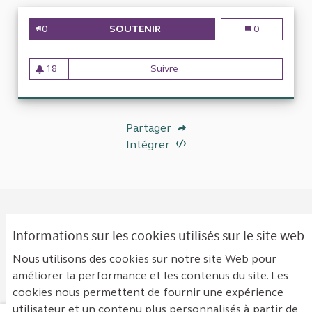
0
SOUTENIR
BILAN DES DÉPENSES ENGAGÉE
Bilan des dépe
0
18
Suivre
Bilan des dépenses engagées 
18 abonnés
Partager
Intégrer
Informations sur les cookies utilisés sur le site web
0 COMMENTAIRE
Nous utilisons des cookies sur notre site Web pour
Classement par :
Les plus anciens
améliorer la performance et les contenus du site. Les
cookies nous permettent de fournir une expérience
utilisateur et un contenu plus personnalisés à partir de