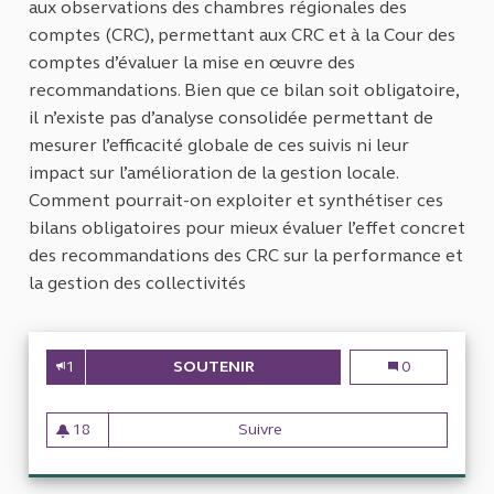
aux observations des chambres régionales des
comptes (CRC), permettant aux CRC et à la Cour des
comptes d’évaluer la mise en œuvre des
recommandations. Bien que ce bilan soit obligatoire,
il n’existe pas d’analyse consolidée permettant de
mesurer l’efficacité globale de ces suivis ni leur
impact sur l’amélioration de la gestion locale.
Comment pourrait-on exploiter et synthétiser ces
bilans obligatoires pour mieux évaluer l’effet concret
des recommandations des CRC sur la performance et
la gestion des collectivités
1
SOUTENIR
BILAN DES BILANS OBLIGATOI
Bilan des bilan
0
18
Suivre
Bilan des bilans obligatoire d
18 abonnés