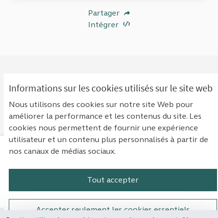
Partager
Intégrer
Informations sur les cookies utilisés sur le site web
0 COMMENTAIRE
Nous utilisons des cookies sur notre site Web pour
Classement par :
Les plus anciens
améliorer la performance et les contenus du site. Les
cookies nous permettent de fournir une expérience
utilisateur et un contenu plus personnalisés à partir de
nos canaux de médias sociaux.
Mentions légales
Contact
Accessibilité : non conforme
Paramètres des cookies
Tout accepter
Plateforme de participation de la Cou
Plateforme de participation de l
Plateforme de participation
Plateforme de particip
Accepter seulement les cookies essentiels