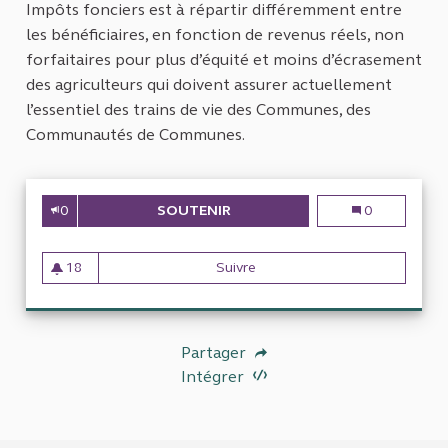
Impôts fonciers est à répartir différemment entre
les bénéficiaires, en fonction de revenus réels, non
forfaitaires pour plus d’équité et moins d’écrasement
des agriculteurs qui doivent assurer actuellement
l’essentiel des trains de vie des Communes, des
Communautés de Communes.
0
SOUTENIR
RÉNOVATION DES IMPÔTS FONC
Rénovation des 
0
18
Suivre
Rénovation des Impôts foncier
18 abonnés
Partager
Intégrer