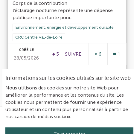
Corps de la contribution
l’éclairage nocturne représente une dépense
publique importante pour...
Filtrer les résultats de la catégorie : Environnement, énergi
Environnement, énergie et développement durable
Filtrer les résultats pour le secteur : CRC Centre Val-de-Loire
CRC Centre Val-de-Loire
CRÉÉ LE
5
5 ABONNÉS
SUIVRE
6
1
28/05/2026
LUTTE CONTRE LES NUISANC
VOIR LA PROPOSITION
LUTTE 
Informations sur les cookies utilisés sur le site web
Nous utilisons des cookies sur notre site Web pour
améliorer la performance et les contenus du site. Les
Voir toutes les contributions retirées
cookies nous permettent de fournir une expérience
utilisateur et un contenu plus personnalisés à partir de
nos canaux de médias sociaux.
Mentions légales
Contact
Accessibilité : non conforme
Paramètres des cookies