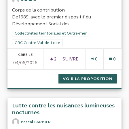
Corps de la contribution
De1989, avec le premier dispositif du
Développement Social des...
Filtrer les résultats de la catégorie : Collectivités territoriale
Collectivités territoriales et Outre-mer
Filtrer les résultats pour le secteur : CRC Centre Val-de-Loire
CRC Centre Val-de-Loire
CRÉÉ LE
2
2 ABONNÉS
SUIVRE
0
0
04/06/2026
BOURGES QUEL BILAN POUR 
VOIR LA PROPOSITION
BOURGE
Lutte contre les nuisances lumineuses
nocturnes
Pascal LARBIER