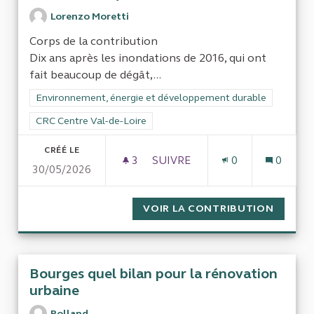
Lorenzo Moretti
Corps de la contribution
Dix ans après les inondations de 2016, qui ont
fait beaucoup de dégât,...
Filtrer les résultats de la catégorie : Environnement, énergi
Environnement, énergie et développement durable
Filtrer les résultats pour le secteur : CRC Centre Val-de-Loire
CRC Centre Val-de-Loire
CRÉÉ LE
3
3 ABONNÉS
SUIVRE
0
0
30/05/2026
LE LOIRET EST-IL MIEUX PRÉ
VOIR LA CONTRIBUTION
LE LOI
Bourges quel bilan pour la rénovation
urbaine
Rolland