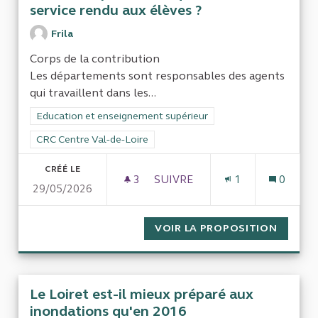
service rendu aux élèves ?
Frila
Corps de la contribution
Les départements sont responsables des agents
qui travaillent dans les...
Filtrer les résultats de la catégorie : Education et enseigneme
Education et enseignement supérieur
Filtrer les résultats pour le secteur : CRC Centre Val-de-Loire
CRC Centre Val-de-Loire
CRÉÉ LE
3
3 ABONNÉS
SUIVRE
1
0
29/05/2026
LES ABSENCES ET LES DIFFI
VOIR LA PROPOSITION
LES AB
Le Loiret est-il mieux préparé aux
inondations qu'en 2016