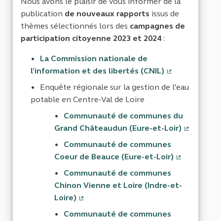
Nous avons le plaisir de vous informer de la
publication
de nouveaux rapports
issus de
thèmes sélectionnés lors des
campagnes de
participation citoyenne 2023 et 2024
:
La Commission nationale de
l’information et des libertés (CNIL)
(Lien externe)
Enquête régionale sur la gestion de l'eau
potable en Centre-Val de Loire
Communauté de communes du
Grand Châteaudun (Eure-et-Loir)
(Lien ext
Communauté de communes
Coeur de Beauce (Eure-et-Loir)
(Lien exter
Communauté de communes
Chinon Vienne et Loire (Indre-et-
Loire)
(Lien externe)
Communauté de communes