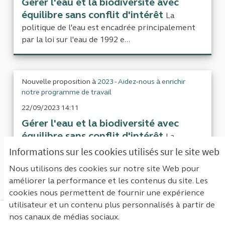
Gérer l'eau et la biodiversité avec
équilibre sans conflit d'intérêt
La
politique de l'eau est encadrée principalement
par la loi sur l'eau de 1992 e...
Nouvelle proposition à
2023 - Aidez-nous à enrichir
notre programme de travail
22/09/2023 14:11
Gérer l'eau et la biodiversité avec
équilibre sans conflit d'intérêt
La
politique de l'eau est encadrée principalement
Informations sur les cookies utilisés sur le site web
par la loi sur l'eau de 1992 e...
Nous utilisons des cookies sur notre site Web pour
améliorer la performance et les contenus du site. Les
cookies nous permettent de fournir une expérience
utilisateur et un contenu plus personnalisés à partir de
nos canaux de médias sociaux.
Mentions légales
Contact