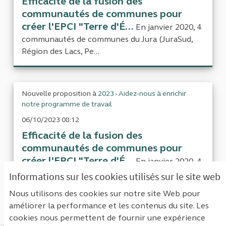
Efficacité de la fusion des
communautés de communes pour
créer l'EPCI "Terre d'É...
En janvier 2020, 4
communautés de communes du Jura (JuraSud,
Région des Lacs, Pe...
Nouvelle proposition à
2023 - Aidez-nous à enrichir
notre programme de travail
06/10/2023 08:12
Efficacité de la fusion des
communautés de communes pour
créer l'EPCI "Terre d'É...
En janvier 2020, 4
communautés de communes du Jura (JuraSud,
Informations sur les cookies utilisés sur le site web
Région des Lacs, Pe...
Nous utilisons des cookies sur notre site Web pour
améliorer la performance et les contenus du site. Les
cookies nous permettent de fournir une expérience