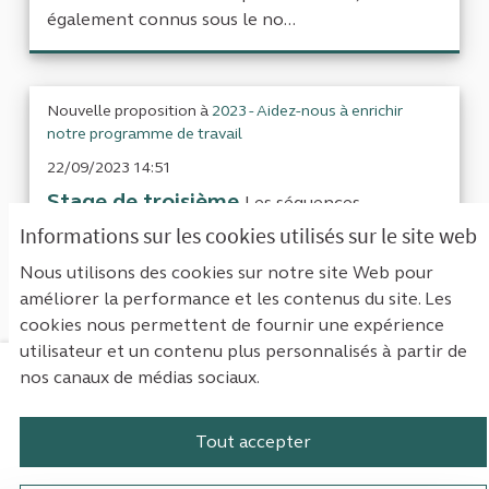
également connus sous le no...
Nouvelle proposition à
2023 - Aidez-nous à enrichir
notre programme de travail
22/09/2023 14:51
Stage de troisième
Les séquences
d’observation en milieu professionnel,
Informations sur les cookies utilisés sur le site web
également connus sous le no...
Nous utilisons des cookies sur notre site Web pour
améliorer la performance et les contenus du site. Les
cookies nous permettent de fournir une expérience
utilisateur et un contenu plus personnalisés à partir de
nos canaux de médias sociaux.
Mentions légales
Contact
Accessibilité : non conforme
Paramètres des cookies
Tout accepter
Plateforme de participation de la Cou
Plateforme de participation de l
Plateforme de participation
Plateforme de particip