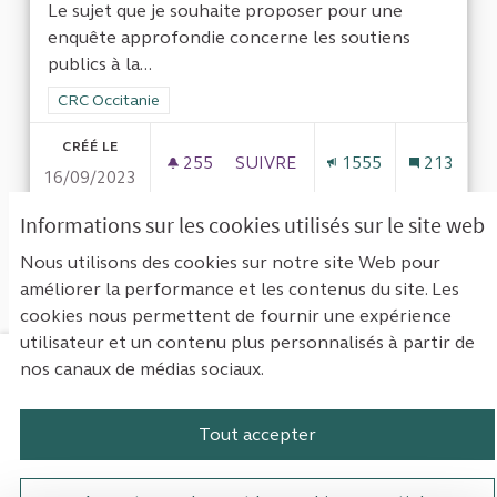
Le sujet que je souhaite proposer pour une
enquête approfondie concerne les soutiens
publics à la...
Filtrer les résultats de la catégorie : CRC Occitanie
CRC Occitanie
CRÉÉ LE
255
255 ABONNÉS
SUIVRE
1555
213
16/09/2023
LES SOUTIENS PUBLICS À LA C
Informations sur les cookies utilisés sur le site web
VOIR LA PROPOSITION
LES SO
Nous utilisons des cookies sur notre site Web pour
améliorer la performance et les contenus du site. Les
cookies nous permettent de fournir une expérience
utilisateur et un contenu plus personnalisés à partir de
nos canaux de médias sociaux.
Mentions légales
Contact
Accessibilité : non conforme
Paramètres des cookies
Tout accepter
Plateforme de participation de la Cou
Plateforme de participation de l
Plateforme de participation
Plateforme de particip