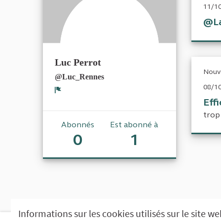
11/10
@La
Luc Perrot
Nouve
@Luc_Rennes
08/10
Signaler
Effi
trop
Abonnés
Est abonné à
0
1
Informations sur les cookies utilisés sur le site w