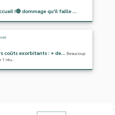
il !🔴 dommage qu'il faille ...
vail
s coûts exorbitants : + de...
Beaucoup
1 réu...