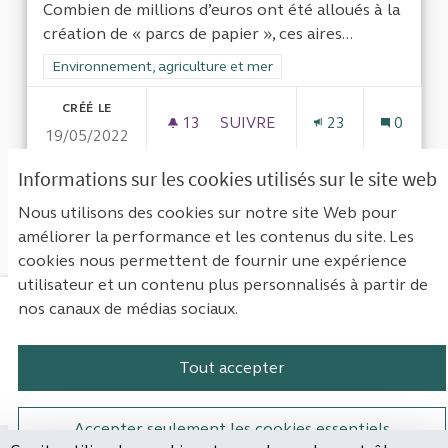
Combien de millions d’euros ont été alloués à la
création de « parcs de papier », ces aires...
Filtrer les résultats de la catégorie : Environnement, agricultu
Environnement, agriculture et mer
CRÉÉ LE
13
13 ABONNÉS
SUIVRE
23
0
19/05/2022
SOUTIEN À BLOOM
Informations sur les cookies utilisés sur le site web
VOIR LA PROPOSITION
SOUTIE
Nous utilisons des cookies sur notre site Web pour
améliorer la performance et les contenus du site. Les
cookies nous permettent de fournir une expérience
utilisateur et un contenu plus personnalisés à partir de
nos canaux de médias sociaux.
Mentions légales
Contact
Accessibilité : non conforme
Paramètres des cookies
Tout accepter
Plateforme de participation de la Cou
Plateforme de participation de l
Plateforme de participation
Plateforme de particip
Accepter seulement les cookies essentiels