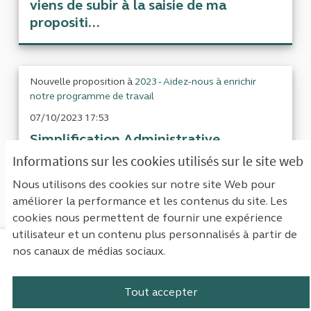
viens de subir à la saisie de ma
propositi...
Nouvelle proposition à
2023 - Aidez-nous à enrichir
notre programme de travail
07/10/2023 17:53
Simplification Administrative
L'administration française évoque souvent son
Informations sur les cookies utilisés sur le site web
souci de simplifier la vie adminis...
Nous utilisons des cookies sur notre site Web pour
améliorer la performance et les contenus du site. Les
cookies nous permettent de fournir une expérience
utilisateur et un contenu plus personnalisés à partir de
nos canaux de médias sociaux.
Mentions légales
Contact
Accessibilité : non conforme
Paramètres des cookies
Tout accepter