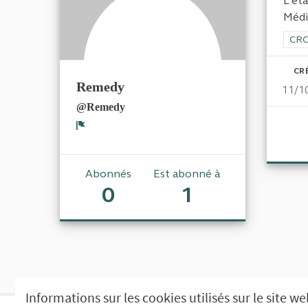
L'éta
Médit
Filt
CRC
CR
Remedy
11/1
@Remedy
Signaler
Abonnés
Est abonné à
0
1
Informations sur les cookies utilisés sur le site w