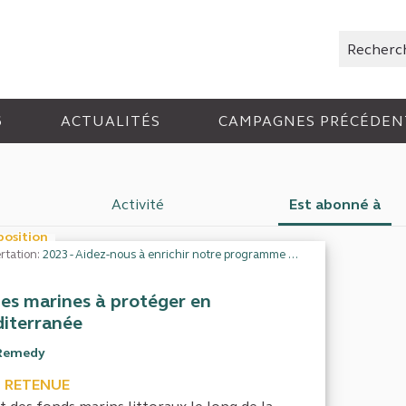
Rechercher
6
ACTUALITÉS
CAMPAGNES PRÉCÉDEN
Activité
Est abonné à
position
rtation:
2023 - Aidez-nous à enrichir notre programme de travail
es marines à protéger en
iterranée
Remedy
 RETENUE