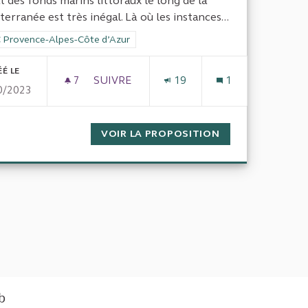
t des fonds marins littoraux le long de la
erranée est très inégal. Là où les instances...
rer les résultats de la catégorie : CRC Provence-Alpes-Côte d’Azur
 Provence-Alpes-Côte d’Azur
ÉÉ LE
7
7 ABONNÉS
SUIVRE
19
1
0/2023
ZONES MARINES À PROTÉGER EN MÉDI
VOIR LA PROPOSITION
ZONES MARINES
eb