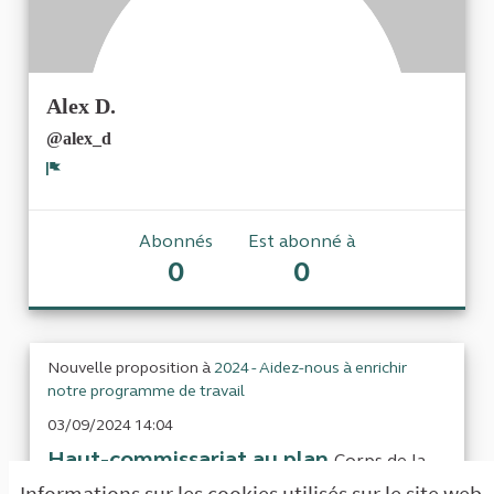
Alex D.
@alex_d
Signaler
Abonnés
Est abonné à
0
0
Nouvelle proposition à
2024 - Aidez-nous à enrichir
notre programme de travail
03/09/2024 14:04
Haut-commissariat au plan
Corps de la
contributionCompte tenu des débats publics
Informations sur les cookies utilisés sur le site web