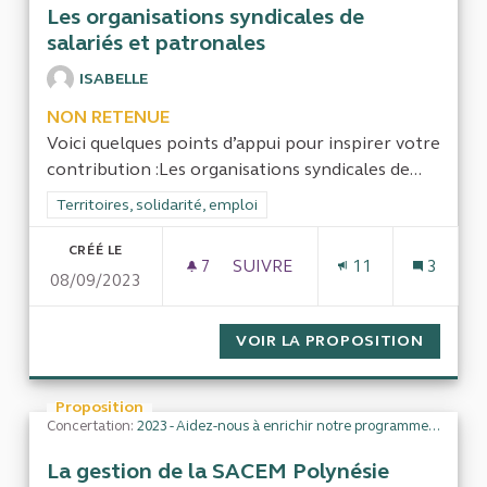
Les organisations syndicales de
salariés et patronales
ISABELLE
NON RETENUE
Voici quelques points d’appui pour inspirer votre
contribution :Les organisations syndicales de...
Filtrer les résultats de la catégorie : Territoires, solidarité, em
Territoires, solidarité, emploi
CRÉÉ LE
7
7 ABONNÉS
SUIVRE
11
3
08/09/2023
LES ORGANISATIONS SYNDICA
VOIR LA PROPOSITION
LES OR
Proposition
Concertation:
2023 - Aidez-nous à enrichir notre programme de travail
La gestion de la SACEM Polynésie