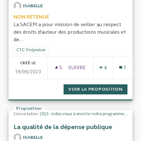
ISABELLE
NON RETENUE
La SACEM a pour mission de veiller au respect
des droits d'auteur des productions musicales et
de...
Filtrer les résultats de la catégorie : CTC Polynésie
CTC Polynésie
CRÉÉ LE
5
5 ABONNÉS
SUIVRE
4
1
19/09/2023
LA GESTION DE LA SACEM PO
VOIR LA PROPOSITION
LA GES
Proposition
Concertation:
2023 - Aidez-nous à enrichir notre programme de travail
La qualité de la dépense publique
ISABELLE