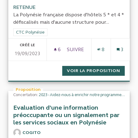
RETENUE
La Polynésie française dispose d'hôtels 5 * et 4 *
défiscalisés mais d'aucune structure pour...
Filtrer les résultats de la catégorie : CTC Polynésie
CTC Polynésie
CRÉÉ LE
6
6 ABONNÉS
SUIVRE
8
3
19/09/2023
LA QUALITÉ DE LA DÉPENSE 
VOIR LA PROPOSITION
LA QUA
Proposition
Concertation:
2023 - Aidez-nous à enrichir notre programme de travail
Evaluation d’une information
préoccupante ou un signalement par
les services sociaux en Polynésie
COGITO