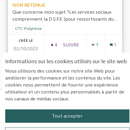
NON RETENUE
Que concerne mon sujet ?Les services sociaux
comprennent la D.S.F.E (pour ressortissants du...
Filtrer les résultats de la catégorie : CTC Polynésie
CTC Polynésie
CRÉÉ LE
4
4 ABONNÉS
SUIVRE
1
1
02/10/2023
EVALUATION D’UNE INFORMA
Informations sur les cookies utilisés sur le site web
VOIR LA PROPOSITION
EVALUA
Nous utilisons des cookies sur notre site Web pour
améliorer la performance et les contenus du site. Les
cookies nous permettent de fournir une expérience
utilisateur et un contenu plus personnalisés à partir de
nos canaux de médias sociaux.
Mentions légales
Contact
Accessibilité : non conforme
Paramètres des cookies
Tout accepter
Plateforme de participation de la Cou
Plateforme de participation de l
Plateforme de participation
Plateforme de particip