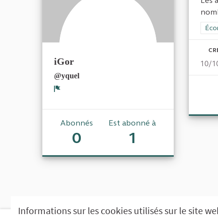
Les 
nomb
Filt
Éco
CR
iGor
10/1
@yquel
Signaler
Abonnés
Est abonné à
0
1
Informations sur les cookies utilisés sur le site w