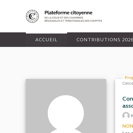
Panneau de gestion des cookies
ACCUEIL
CONTRIBUTIONS 202
Pro
Conce
Con
ass
NON