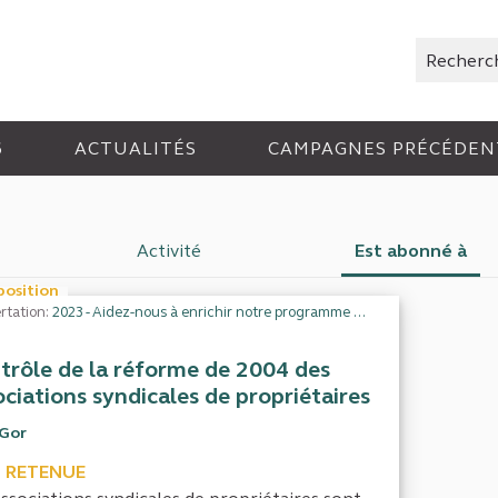
Rechercher
6
ACTUALITÉS
CAMPAGNES PRÉCÉDEN
Activité
Est abonné à
position
rtation:
2023 - Aidez-nous à enrichir notre programme de travail
trôle de la réforme de 2004 des
ociations syndicales de propriétaires
iGor
 RETENUE