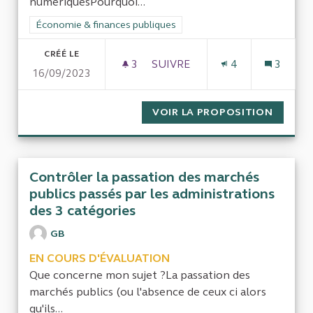
numériquesPourquoi...
Filtrer les résultats de la catégorie : Économie & finances pub
Économie & finances publiques
CRÉÉ LE
3
3 ABONNÉS
SUIVRE
4
3
16/09/2023
EVALUER LES POLITIQUES D
VOIR LA PROPOSITION
EVALUE
Contrôler la passation des marchés
publics passés par les administrations
des 3 catégories
GB
EN COURS D'ÉVALUATION
Que concerne mon sujet ?La passation des
marchés publics (ou l'absence de ceux ci alors
qu'ils...