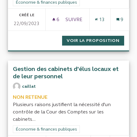
Filtrer les résultats de la catégorie : Économie & finances pub
Économie & finances publiques
CRÉÉ LE
6
6 ABONNÉS
SUIVRE
13
9
22/09/2023
SUPPLÉMENT FAMILIAL DE TR
VOIR LA PROPOSITION
SUPPLÉ
Gestion des cabinets d'élus locaux et
de leur personnel
caillat
NON RETENUE
Plusieurs raisons justifient la nécessité d'un
contrôle de la Cour des Comptes sur les
cabinets...
Filtrer les résultats de la catégorie : Économie & finances pub
Économie & finances publiques