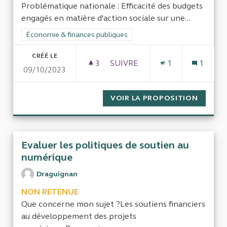
Problématique nationale : Efficacité des budgets
engagés en matière d'action sociale sur une...
Filtrer les résultats de la catégorie : Économie & finances pub
Économie & finances publiques
CRÉÉ LE
3
3 ABONNÉS
SUIVRE
1
1
09/10/2023
QUALITÉ-PRIX ACTION SOCIA
VOIR LA PROPOSITION
QUALIT
Evaluer les politiques de soutien au
numérique
Draguignan
NON RETENUE
Que concerne mon sujet ?Les soutiens financiers
au développement des projets