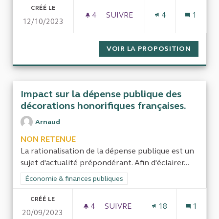
CRÉÉ LE
4
4 ABONNÉS
SUIVRE
4
1
12/10/2023
GESTION DES CABINETS D'ÉL
VOIR LA PROPOSITION
GESTIO
Impact sur la dépense publique des
décorations honorifiques françaises.
Arnaud
NON RETENUE
La rationalisation de la dépense publique est un
sujet d'actualité prépondérant. Afin d'éclairer...
Filtrer les résultats de la catégorie : Économie & finances pub
Économie & finances publiques
CRÉÉ LE
4
4 ABONNÉS
SUIVRE
18
1
20/09/2023
IMPACT SUR LA DÉPENSE PUB