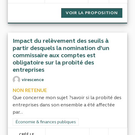
VOIR LA PROPOSITION
IMPACT
Impact du relèvement des seuils à
partir desquels la nomination d'un
commissaire aux comptes est
obligatoire sur la probité des
entreprises
virescence
NON RETENUE
Que concerne mon sujet ?savoir si la probité des
entreprises dans son ensemble a été affectée
par...
Filtrer les résultats de la catégorie : Économie & finances pub
Économie & finances publiques
CRÉÉ LE