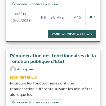
Filtrer les résultats de la catégorie : Économie & finances pub
Économie & finances publiques
CRÉÉ LE
6
6 ABONNÉS
SUIVRE
15
7
20/09/2023
CONTRÔLER L'USAGE DES FO
VOIR LA PROPOSITION
CONTRÔ
Rémunération des fonctionnaires de la
fonction publique d'Etat
Anonyme
NON RETENUE
Pourquoi les fonctionnaires ont une
rémunération différente suivant les ministères
alors que les...
Filtrer les résultats de la catégorie : Économie & finances pub
Économie & finances publiques