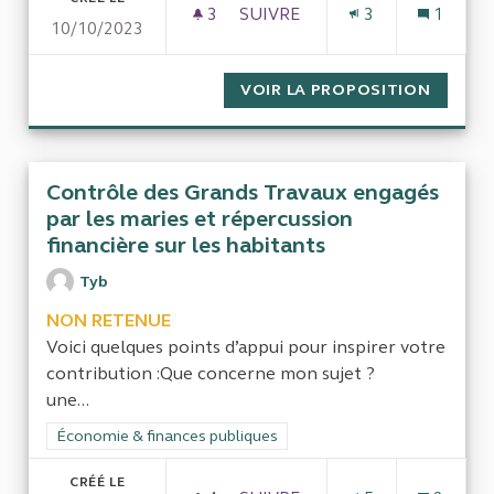
3
3 ABONNÉS
SUIVRE
3
1
10/10/2023
IMPACT DU RELÈVEMENT DES 
VOIR LA PROPOSITION
IMPACT
Contrôle des Grands Travaux engagés
par les maries et répercussion
financière sur les habitants
Tyb
NON RETENUE
Voici quelques points d’appui pour inspirer votre
contribution :Que concerne mon sujet ?
une...
Filtrer les résultats de la catégorie : Économie & finances pub
Économie & finances publiques
CRÉÉ LE