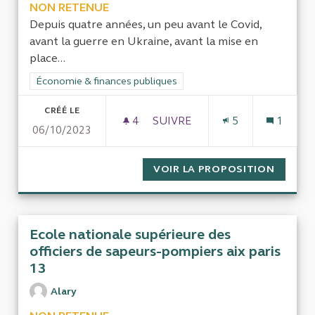
NON RETENUE
Depuis quatre années, un peu avant le Covid,
avant la guerre en Ukraine, avant la mise en
place...
Filtrer les résultats de la catégorie : Économie & finances pub
Économie & finances publiques
CRÉÉ LE
4
4 ABONNÉS
SUIVRE
5
1
06/10/2023
ENVOLÉE DES PRIX DES VOIT
VOIR LA PROPOSITION
ENVOLÉ
Ecole nationale supérieure des
officiers de sapeurs-pompiers aix paris
13
Alary