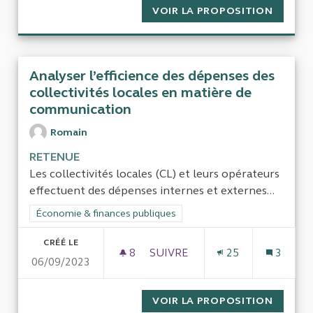
VOIR LA PROPOSITION
AVANTA
Analyser l’efficience des dépenses des
collectivités locales en matière de
communication
Romain
RETENUE
Les collectivités locales (CL) et leurs opérateurs
effectuent des dépenses internes et externes...
Filtrer les résultats de la catégorie : Économie & finances pub
Économie & finances publiques
CRÉÉ LE
8
8 ABONNÉS
SUIVRE
25
3
06/09/2023
ANALYSER L’EFFICIENCE DES
VOIR LA PROPOSITION
ANALYS