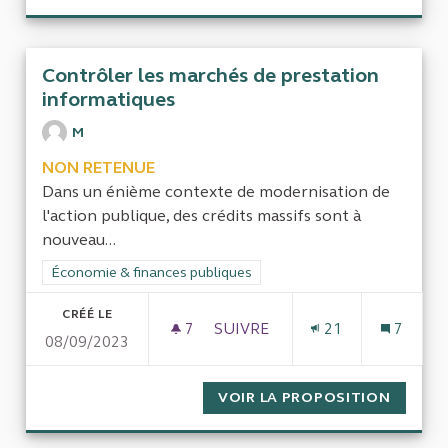
Contrôler les marchés de prestation
informatiques
M
NON RETENUE
Dans un énième contexte de modernisation de
l'action publique, des crédits massifs sont à
nouveau...
Filtrer les résultats de la catégorie : Économie & finances pub
Économie & finances publiques
CRÉÉ LE
7
7 ABONNÉS
SUIVRE
21
7
08/09/2023
CONTRÔLER LES MARCHÉS DE
VOIR LA PROPOSITION
CONTRÔ