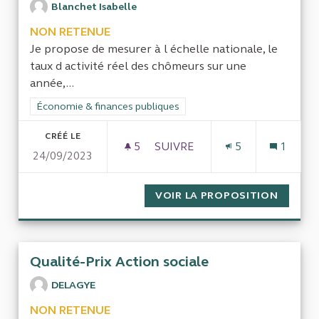
Blanchet Isabelle
NON RETENUE
Je propose de mesurer à l échelle nationale, le
taux d activité réel des chômeurs sur une
année,...
Filtrer les résultats de la catégorie : Économie & finances pub
Économie & finances publiques
CRÉÉ LE
5
5 ABONNÉS
SUIVRE
5
1
24/09/2023
MESURER LE TAUX D ACTIVI
VOIR LA PROPOSITION
MESURE
Qualité-Prix Action sociale
DELAGYE
NON RETENUE