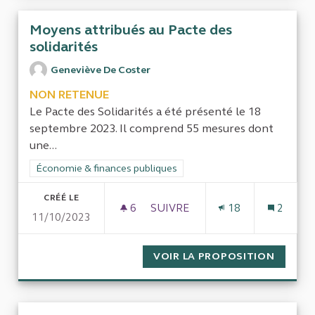
Moyens attribués au Pacte des
solidarités
Geneviève De Coster
NON RETENUE
Le Pacte des Solidarités a été présenté le 18
septembre 2023. Il comprend 55 mesures dont
une...
Filtrer les résultats de la catégorie : Économie & finances pub
Économie & finances publiques
CRÉÉ LE
6
6 ABONNÉS
SUIVRE
18
2
11/10/2023
MOYENS ATTRIBUÉS AU PACTE
VOIR LA PROPOSITION
MOYENS