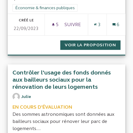
Filtrer les résultats de la catégorie : Économie & finances pub
Économie & finances publiques
CRÉÉ LE
5
5 ABONNÉS
SUIVRE
3
6
22/09/2023
CONTRÔLER LA PASSATION DE
VOIR LA PROPOSITION
CONTRÔ
Contrôler l'usage des fonds donnés
aux bailleurs sociaux pour la
rénovation de leurs logements
Julie
EN COURS D'ÉVALUATION
Des sommes astronomiques sont données aux
bailleurs sociaux pour rénover leur parc de
logements....