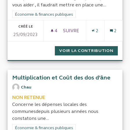
vous aider , il faudrait mettre en place une...
Filtrer les résultats de la catégorie : Économie & finances pub
Économie & finances publiques
CRÉÉ LE
4
4 ABONNÉS
SUIVRE
2
2
25/09/2023
TRAVAIL D’INTÉRÊT COLLECT
VOIR LA CONTRIBUTION
TRAVAI
Multiplication et Coût des dos d’âne
Chau
NON RETENUE
Concerne les dépenses locales des
communesdepuis plusieurs années nous
constatons une...
Filtrer les résultats de la catégorie : Économie & finances pub
Économie & finances publiques