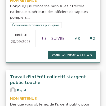
NON RETENUE
Bonjour,Que concerne mon sujet ? L'école
nationale supérieure des officiers de sapeurs-
pompiers ...
Filtrer les résultats de la catégorie : Économie & finances pub
Économie & finances publiques
CRÉÉ LE
3
3 ABONNÉS
SUIVRE
0
2
20/09/2023
ECOLE NATIONALE SUPÉRIEUR
VOIR LA PROPOSITION
ECOLE 
Travail d’intérêt collectif si argent
public touche
Bapst
NON RETENUE
Dès que vous obtenez de l’argent public pour