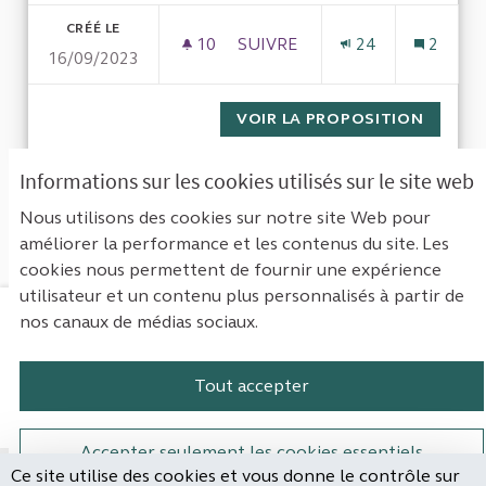
CRÉÉ LE
10
10 ABONNÉS
SUIVRE
24
2
16/09/2023
RÉMUNÉRATION DES FONCTIO
VOIR LA PROPOSITION
RÉMUNÉ
Informations sur les cookies utilisés sur le site web
1
Suivant ›
Dernière »
Nous utilisons des cookies sur notre site Web pour
améliorer la performance et les contenus du site. Les
Voir toutes les propositions retirées
cookies nous permettent de fournir une expérience
utilisateur et un contenu plus personnalisés à partir de
nos canaux de médias sociaux.
Mentions légales
Contact
Accessibilité : non conforme
Paramètres des cookies
Tout accepter
Plateforme de participation de la Cou
Plateforme de participation de l
Plateforme de participation
Plateforme de particip
Accepter seulement les cookies essentiels
Ce site utilise des cookies et vous donne le contrôle sur
Site réalisé par