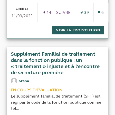
CRÉÉ LE
14
14 ABONNÉS
SUIVRE
39
6
11/09/2023
MULTIPLICATION ET COÛT DE
VOIR LA PROPOSITION
MULTIP
Supplément Familial de traitement
dans la fonction publique : un
« traitement » injuste et à l’encontre
de sa nature première
Arena
EN COURS D'ÉVALUATION
Le supplément familial de traitement (SFT) est
régi par le code de la fonction publique comme
tel...