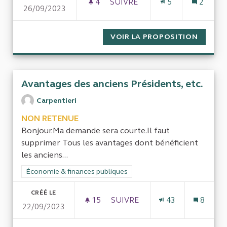
4
4 ABONNÉS
SUIVRE
5
2
26/09/2023
CONTRÔLE DES GRANDS TRAVA
VOIR LA PROPOSITION
CONTRÔ
Avantages des anciens Présidents, etc.
Carpentieri
NON RETENUE
Bonjour.Ma demande sera courte.Il faut
supprimer Tous les avantages dont bénéficient
les anciens...
Filtrer les résultats de la catégorie : Économie & finances pub
Économie & finances publiques
CRÉÉ LE
15
15 ABONNÉS
SUIVRE
43
8
22/09/2023
AVANTAGES DES ANCIENS PRÉS