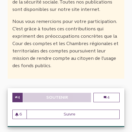
de la sécurité sociale. Toutes nos publications
sont disponibles sur notre site internet.
Nous vous remercions pour votre participation.
C’est grâce à toutes ces contributions qui
expriment des préoccupations concrètes que la
Cour des comptes et les Chambres régionales et
territoriales des comptes poursuivent leur
mission de rendre compte au citoyen de l’usage
des fonds publics.
4
SOUTENIR
CONTRÔLER RIGOUREUSEMENT E
Contrôler rigo
4
6
Suivre
Contrôler rigoureusement et 
6 abonnés