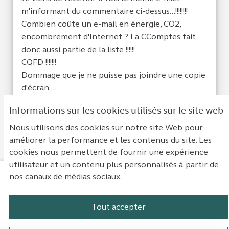
m'informant du commentaire ci-dessus...!!!!!!!!
Combien coûte un e-mail en énergie, CO2,
encombrement d'Internet ? La CComptes fait
donc aussi partie de la liste !!!!!!
CQFD !!!!!!!
Dommage que je ne puisse pas joindre une copie
d'écran....
Informations sur les cookies utilisés sur le site web
Cacher les réponses
Je suis d'acc
1
Je ne sui
0
Nous utilisons des cookies sur notre site Web pour
améliorer la performance et les contenus du site. Les
cookies nous permettent de fournir une expérience
utilisateur et un contenu plus personnalisés à partir de
nos canaux de médias sociaux.
Mentions légales
Contact
Accessibilité : non conforme
Paramètres des cookies
Tout accepter
Plateforme de participation de la Cou
Plateforme de participation de l
Plateforme de participation
Plateforme de particip