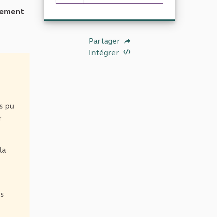
22 abonnés
irement
Partager
Intégrer
s pu
r
la
es