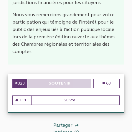
juridictions financières pour les citoyens.
Nous vous remercions grandement pour votre
participation qui témoigne de l’intérêt pour le
public des enjeux liés à l’action publique locale
lors de la première édition ouverte aux thèmes
des Chambres régionales et territoriales des
comptes.
323
SOUTENIR
CONTRÔLER LE FINANCEMENT 
Contrôler le f
63
111
Suivre
Contrôler le financement et 
111 abonnés
Partager