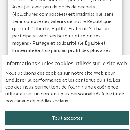
Aspa ) et avec peu de poids de déchets
(épluchures compostées) est inadmissible, sans
tenir compte des valeurs de notre République
qui sont: "Liberté, Égalité, Fraternité" chacun
participe suivant ses besoins et selon ses
moyens - Partage et solidarité (le Égalité et
Fraternité)ont disparu au profit des plus aisés.
Informations sur les cookies utilisés sur le site web
Je suis d'acc
1
Je ne sui
0
Nous utilisons des cookies sur notre site Web pour
améliorer la performance et les contenus du site. Les
cookies nous permettent de fournir une expérience
utilisateur et un contenu plus personnalisés à partir de
nos canaux de médias sociaux.
Mentions légales
Contact
Accessibilité : non conforme
Paramètres des cookies
Tout accepter
Plateforme de participation de la Cou
Plateforme de participation de l
Plateforme de participation
Plateforme de particip