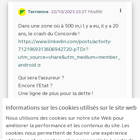
Terrienne
22/10/2023 23:27
Modifié
Dans une zone où à 500 m,i l y a eu, il y a 20
ans, le crash du Concorde !
https://www.linkedin.com/posts/activity-
7121969313606942720-pTDr?
utm_source=share&utm_medium=member_
android
(Lien externe)
Qui sera l'assureur ?
Encore l'Etat ?
Une ligne de plus pour la dette !
Informations sur les cookies utilisés sur le site web
Je suis d'accor
0
Je ne suis 
0
Nous utilisons des cookies sur notre site Web pour
améliorer la performance et les contenus du site. Les
cookies nous permettent de fournir une expérience