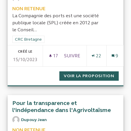
NON RETENUE
La Compagnie des ports est une société
publique locale (SPL) créée en 2012 par
le Conseil...
Filtrer les résultats de la catégorie : CRC Bretagne
CRC Bretagne
CRÉÉ LE
17
17 ABONNÉS
SUIVRE
22
9
15/10/2023
CONTRÔLE DE LA COMPAGNIE
VOIR LA PROPOSITION
CONTRÔ
Pour la transparence et
l'indépendance dans l'Agrivoltaïsme
Dupouy Jean
NON RETENUE