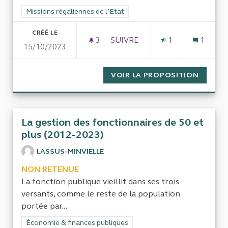
Filtrer les résultats de la catégorie : Missions régaliennes de l
Missions régaliennes de l’Etat
CRÉÉ LE
3
3 ABONNÉS
SUIVRE
1
1
15/10/2023
VOIR LA PROPOSITION
EXAMEN
La gestion des fonctionnaires de 50 et
plus (2012-2023)
LASSUS-MINVIELLE
NON RETENUE
La fonction publique vieillit dans ses trois
versants, comme le reste de la population
portée par...
Filtrer les résultats de la catégorie : Économie & finances pub
Économie & finances publiques