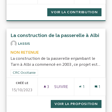
VOIR LA CONTRIBUTION
COMPTA
La construction de la passerelle à Albi
LASSIS
NON RETENUE
La construction de la passerelle enjambant le
Tarn à Albi a commencé en 2003 , ce projet est...
Filtrer les résultats de la catégorie : CRC Occitanie
CRC Occitanie
CRÉÉ LE
3
3 ABONNÉS
SUIVRE
1
1
15/10/2023
LA CONSTRUCTION DE LA PAS
VOIR LA PROPOSITION
LA CON