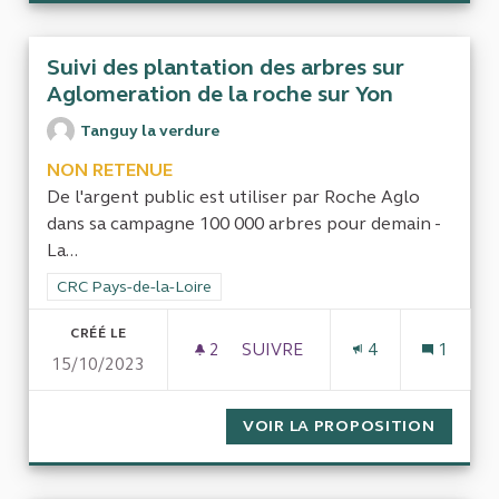
Suivi des plantation des arbres sur
Aglomeration de la roche sur Yon
Tanguy la verdure
NON RETENUE
De l'argent public est utiliser par Roche Aglo
dans sa campagne 100 000 arbres pour demain -
La...
Filtrer les résultats de la catégorie : CRC Pays-de-la-Loire
CRC Pays-de-la-Loire
CRÉÉ LE
2
2 ABONNÉS
SUIVRE
4
1
15/10/2023
SUIVI DES PLANTATION DES 
VOIR LA PROPOSITION
SUIVI 