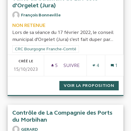
d'Orgelet (Jura)
François Bonneville
NON RETENUE
Lors de sa séance du 17 février 2022, le conseil
municipal d'Orgelet (Jura) s'est fait duper par...
Filtrer les résultats de la catégorie : CRC Bourgogne Franch
CRC Bourgogne Franche-Comté
CRÉÉ LE
5
5 ABONNÉS
SUIVRE
4
1
15/10/2023
VENTE DU BÂTIMENT DE LA P
VOIR LA PROPOSITION
VENTE 
Contrôle de La Compagnie des Ports
du Morbihan
GERARD