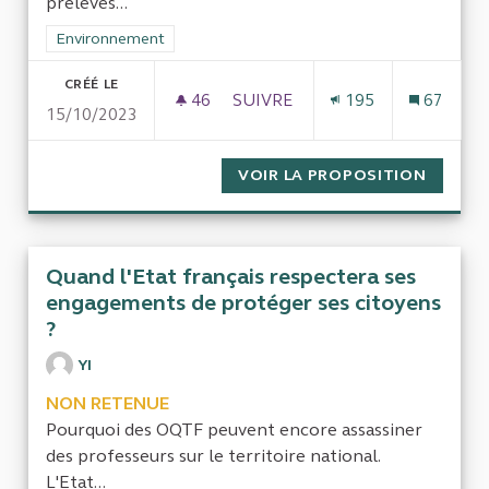
prélevés...
Filtrer les résultats de la catégorie : Environnement
Environnement
CRÉÉ LE
46
46 ABONNÉS
SUIVRE
195
67
15/10/2023
DES SUBVENTIONS MULTIPLIÉES
VOIR LA PROPOSITION
DES SU
Quand l'Etat français respectera ses
engagements de protéger ses citoyens
?
YI
NON RETENUE
Pourquoi des OQTF peuvent encore assassiner
des professeurs sur le territoire national.
L'Etat...