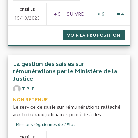
CRÉÉ LE
5
5 ABONNÉS
SUIVRE
6
4
15/10/2023
LA GESTION DES FONCTIONNAI
VOIR LA PROPOSITION
LA GES
La gestion des saisies sur
rémunérations par le Ministère de la
Justice
TIBLE
NON RETENUE
Le service de saisie sur rémunérations rattaché
aux tribunaux judiciaires procède à des...
Filtrer les résultats de la catégorie : Missions régaliennes de l
Missions régaliennes de l’Etat
CRÉÉ LE