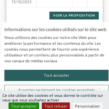
15/10/2023
EFFICIENCE DE L'ACHAT PUBL
VOIR LA PROPOSITION
EFFICI
Informations sur les cookies utilisés sur le site web
1
Suivant ›
Dernière »
Nous utilisons des cookies sur notre site Web pour
améliorer la performance et les contenus du site. Les
Voir toutes les propositions retirées
cookies nous permettent de fournir une expérience
utilisateur et un contenu plus personnalisés à partir de
nos canaux de médias sociaux.
Mentions légales
Contact
Accessibilité : non conforme
Paramètres des cookies
Tout accepter
Plateforme de participation de la Cou
Plateforme de participation de l
Plateforme de participation
Plateforme de particip
Accepter seulement les cookies essentiels
Ce site utilise des cookies et vous donne le contrôle sur
Site réalisé par
ceux que vous souhaitez activer
Open Source Politics
Paramètres
(Lien externe)
Tout accepter
Tout refuser
Personnaliser
grâce au
logiciel libre