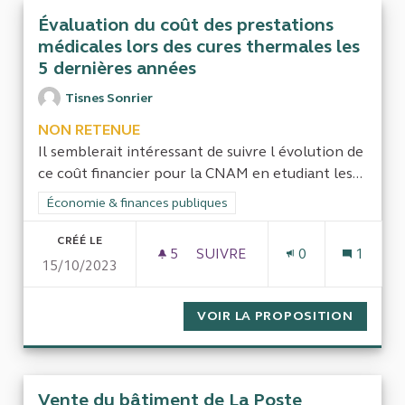
Évaluation du coût des prestations
médicales lors des cures thermales les
5 dernières années
Tisnes Sonrier
NON RETENUE
Il semblerait intéressant de suivre l évolution de
ce coût financier pour la CNAM en etudiant les...
Filtrer les résultats de la catégorie : Économie & finances pub
Économie & finances publiques
CRÉÉ LE
5
5 ABONNÉS
SUIVRE
0
1
15/10/2023
ÉVALUATION DU COÛT DES PR
VOIR LA PROPOSITION
ÉVALUA
Vente du bâtiment de La Poste