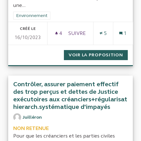
une...
Filtrer les résultats de la catégorie : Environnement
Environnement
CRÉÉ LE
4
4 ABONNÉS
SUIVRE
5
1
16/10/2023
MANIFESTE 14 OCTOBRE 2023D
VOIR LA PROPOSITION
MANIFE
Contrôler, assurer paiement effectif
des trop perçus et dettes de Justice
exécutoires aux créanciers+régularisat
hierarch.systématique d'impayés
Juilléron
NON RETENUE
Pour que les créanciers et les parties civiles