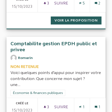
3
3 ABONNÉS
SUIVRE
5
2
15/10/2023
LA GESTION DES SAISIES SUR
VOIR LA PROPOSITION
LA GES
Comptabilite gestion EPDH public et
privee
Romarin
NON RETENUE
Voici quelques points d’appui pour inspirer votre
contribution :Que concerne mon sujet ?
une...
Filtrer les résultats de la catégorie : Économie & finances pub
Économie & finances publiques
CRÉÉ LE
3
3 ABONNÉS
SUIVRE
1
1
15/10/2023