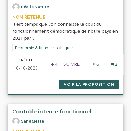
Réelle Nature
NON RETENUE
Il est temps que l'on connaisse le coût du
fonctionnement démocratique de notre pays en
2021 par...
Filtrer les résultats de la catégorie : Économie & finances pub
Économie & finances publiques
CRÉÉ LE
4
4 ABONNÉS
SUIVRE
6
2
16/10/2023
QUEL EST LE COÛT DU FONC
VOIR LA PROPOSITION
QUEL E
Contrôle interne fonctionnel
Sandalette