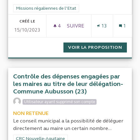
Filtrer les résultats de la catégorie : Missions régaliennes de l
Missions régaliennes de l’Etat
CRÉÉ LE
4
4 ABONNÉS
SUIVRE
13
1
15/10/2023
QUAND L'ETAT FRANÇAIS RES
VOIR LA PROPOSITION
QUAND 
Contrôle des dépenses engagées par
les maires au titre de leur délégation-
Commune Aubusson (23)
Utilisateur ayant supprimé son compte
NON RETENUE
Le conseil municipal a la possibilité de déléguer
directement au maire un certain nombre...
Filtrer les résultats de la catégorie : CRC Nouvelle-Aquitaine
CRC Nouvelle-Aquitaine