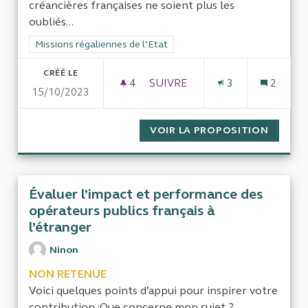
créancières françaises ne soient plus les
oubliés...
Filtrer les résultats de la catégorie : Missions régaliennes de l
Missions régaliennes de l’Etat
CRÉÉ LE
4
4 ABONNÉS
SUIVRE
3
2
15/10/2023
CONTRÔLER, ASSURER PAIEME
VOIR LA PROPOSITION
CONTRÔ
Évaluer l’impact et performance des
opérateurs publics français à
l’étranger
Ninon
NON RETENUE
Voici quelques points d’appui pour inspirer votre
contribution :Que concerne mon sujet ?