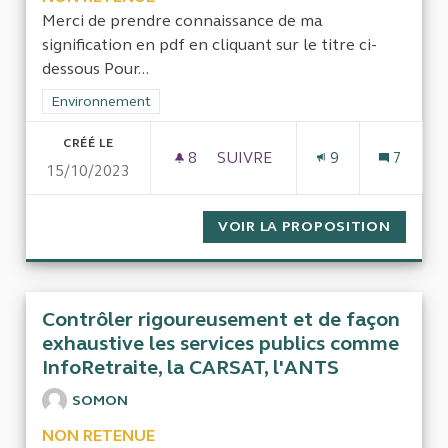
Merci de prendre connaissance de ma
signification en pdf en cliquant sur le titre ci-
dessous Pour...
Filtrer les résultats de la catégorie : Environnement
Environnement
CRÉÉ LE
8
8 ABONNÉS
SUIVRE
9
7
15/10/2023
POUR LA TRANSPARENCE ET L
VOIR LA PROPOSITION
POUR L
Contrôler rigoureusement et de façon
exhaustive les services publics comme
InfoRetraite, la CARSAT, l'ANTS
SOMON
NON RETENUE