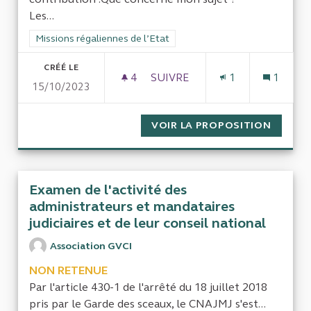
Les...
Filtrer les résultats de la catégorie : Missions régaliennes de l
Missions régaliennes de l’Etat
CRÉÉ LE
4
4 ABONNÉS
SUIVRE
1
1
15/10/2023
ÉVALUER L’IMPACT ET PERFO
VOIR LA PROPOSITION
ÉVALUE
Examen de l'activité des
administrateurs et mandataires
judiciaires et de leur conseil national
Association GVCI
NON RETENUE
Par l'article 430-1 de l'arrêté du 18 juillet 2018
pris par le Garde des sceaux, le CNAJMJ s'est...