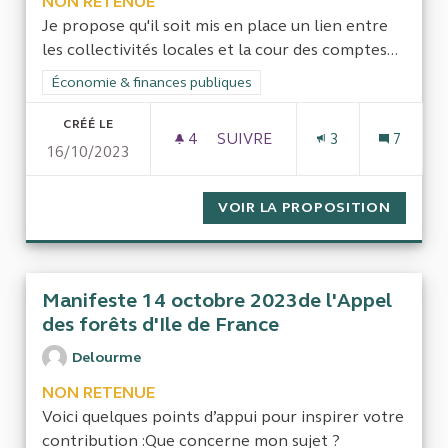
NON RETENUE
Je propose qu'il soit mis en place un lien entre
les collectivités locales et la cour des comptes...
Filtrer les résultats de la catégorie : Économie & finances pub
Économie & finances publiques
CRÉÉ LE
4
4 ABONNÉS
SUIVRE
3
7
16/10/2023
CONTRÔLE INTERNE FONCTI
VOIR LA PROPOSITION
CONTR
Manifeste 14 octobre 2023de l'Appel
des forêts d'Ile de France
Delourme
NON RETENUE
Voici quelques points d’appui pour inspirer votre
contribution :Que concerne mon sujet ?