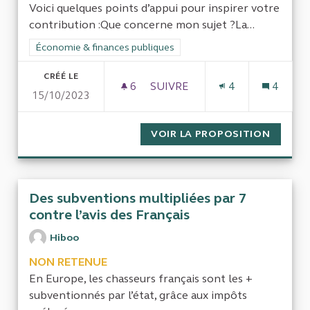
Voici quelques points d’appui pour inspirer votre
contribution :Que concerne mon sujet ?La...
Filtrer les résultats de la catégorie : Économie & finances pub
Économie & finances publiques
CRÉÉ LE
6
6 ABONNÉS
SUIVRE
4
4
15/10/2023
CONTRÔLER RIGOUREUSEMENT 
VOIR LA PROPOSITION
CONTRÔ
Des subventions multipliées par 7
contre l’avis des Français
Hiboo
NON RETENUE
En Europe, les chasseurs français sont les +
subventionnés par l’état, grâce aux impôts