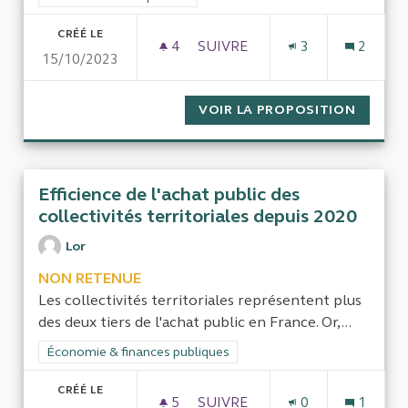
CRÉÉ LE
4
4 ABONNÉS
SUIVRE
3
2
15/10/2023
CONTRÔLE DES DÉPENSES ENG
VOIR LA PROPOSITION
CONTRÔ
Efficience de l'achat public des
collectivités territoriales depuis 2020
Lor
NON RETENUE
Les collectivités territoriales représentent plus
des deux tiers de l'achat public en France. Or,...
Filtrer les résultats de la catégorie : Économie & finances pub
Économie & finances publiques
CRÉÉ LE
5
5 ABONNÉS
SUIVRE
0
1