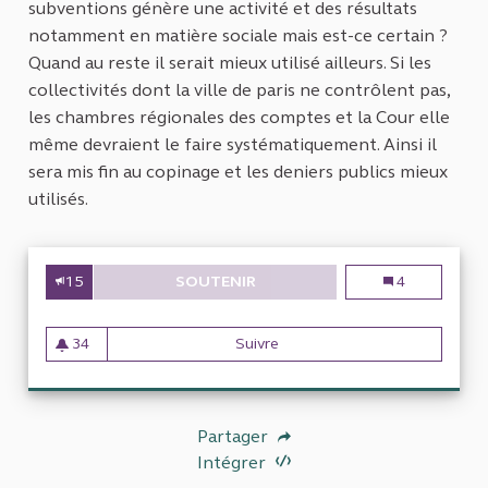
subventions génère une activité et des résultats
notamment en matière sociale mais est-ce certain ?
Quand au reste il serait mieux utilisé ailleurs. Si les
collectivités dont la ville de paris ne contrôlent pas,
les chambres régionales des comptes et la Cour elle
même devraient le faire systématiquement. Ainsi il
sera mis fin au copinage et les deniers publics mieux
utilisés.
15
SOUTENIR
CONTRÔLE DE L'UTILISATION
Contrôle de l'u
4
34
Suivre
Contrôle de l'utilisation des 
34 abonnés
Partager
Intégrer