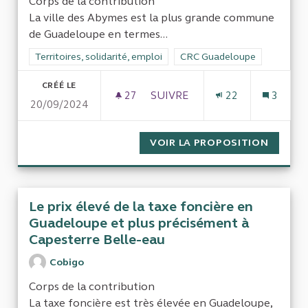
Corps de la contribution
La ville des Abymes est la plus grande commune
de Guadeloupe en termes...
Filtrer les résultats de la catégorie : Territoires, solidarité, em
Territoires, solidarité, emploi
Filtrer les résultats pour le
CRC Guadeloupe
CRÉÉ LE
27
27 ABONNÉS
SUIVRE
22
3
20/09/2024
CONTRÔLE DE GESTION DE LA 
VOIR LA PROPOSITION
CONTRÔ
Le prix élevé de la taxe foncière en
Guadeloupe et plus précisément à
Capesterre Belle-eau
Cobigo
Corps de la contribution
La taxe foncière est très élevée en Guadeloupe,