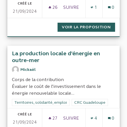
CRÉÉ LE
26
26 ABONNÉS
SUIVRE
1
0
21/09/2024
GESTION DE L'EAU EN GUAD
VOIR LA PROPOSITION
GESTIO
La production locale d’énergie en
outre-mer
Mickaël
Corps de la contribution
Évaluer le coût de l’investissement dans le
énergie renouvelable locale...
Filtrer les résultats de la catégorie : Territoires, solidarité, em
Territoires, solidarité, emploi
Filtrer les résultats pour le
CRC Guadeloupe
CRÉÉ LE
27
27 ABONNÉS
SUIVRE
4
0
21/09/2024
LA PRODUCTION LOCALE D’É