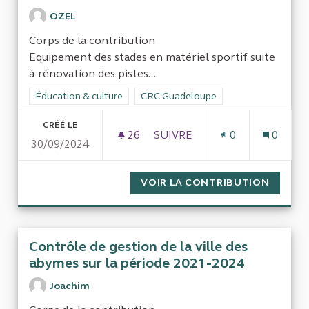
OZEL
Corps de la contribution
Equipement des stades en matériel sportif suite
à rénovation des pistes...
Filtrer les résultats de la catégorie : Éducation & culture
Éducation & culture
Filtrer les résultats pour le secteur 
CRC Guadeloupe
CRÉÉ LE
26
26 ABONNÉS
SUIVRE
0
0
30/09/2024
EQUIPEMENT DES STADES EN 
VOIR LA CONTRIBUTION
EQUIPE
Contrôle de gestion de la ville des
abymes sur la période 2021-2024
Joachim