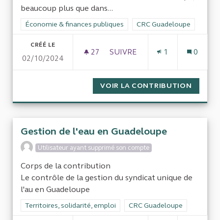
beaucoup plus que dans...
Filtrer les résultats de la catégorie : Économie & finances pub
Économie & finances publiques
Filtrer les résultats pour
CRC Guadeloupe
CRÉÉ LE
27
27 ABONNÉS
SUIVRE
1
0
02/10/2024
LE PRIX ÉLEVÉ DE LA TAXE 
VOIR LA CONTRIBUTION
LE PRI
Gestion de l'eau en Guadeloupe
Utilisateur ayant supprimé son compte
Corps de la contribution
Le contrôle de la gestion du syndicat unique de
l'au en Guadeloupe
Filtrer les résultats de la catégorie : Territoires, solidarité, em
Territoires, solidarité, emploi
Filtrer les résultats pour le
CRC Guadeloupe