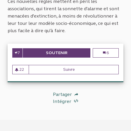
Ces nouvelles règles mettent en péril les
associations, qui tirent la sonnette d'alarme et sont
menacées d'extinction, à moins de révolutionner à
leur tour leur modèle socio-économique, ce qui est
plus facile à dire qu'à faire.
7
SOUTENIR
L'AIDE PUBLIQUE AUX ORGANI
L'aide publique
6
22
Suivre
L'aide publique aux organisati
22 abonnés
Partager
Intégrer