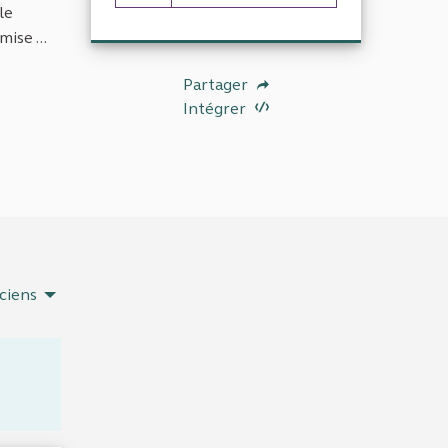
23 abonnés
le
ise ...
Partager
Intégrer
ciens