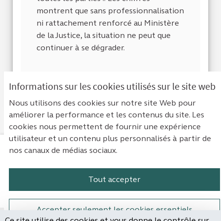
montrent que sans professionnalisation
ni rattachement renforcé au Ministère
de la Justice, la situation ne peut que
continuer à se dégrader.
Je suis d'accord a
1
Je ne suis pas
0
Informations sur les cookies utilisés sur le site web
Nous utilisons des cookies sur notre site Web pour
améliorer la performance et les contenus du site. Les
cookies nous permettent de fournir une expérience
utilisateur et un contenu plus personnalisés à partir de
nos canaux de médias sociaux.
Mentions légales
Contact
Accessibilité : non conforme
Paramètres des cookies
Tout accepter
Plateforme de participation de la Cou
Plateforme de participation de l
Plateforme de participation
Plateforme de particip
Accepter seulement les cookies essentiels
Ce site utilise des cookies et vous donne le contrôle sur