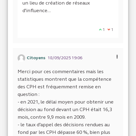
un lieu de création de réseaux
d'influence...
Je suis d'accord a
1
Je ne suis pas
1
Citoyens
18/09/2025 19:06
Merci pour ces commentaires mais les
statistiques montrent que la compétence
des CPH est fréquemment remise en
question :
- en 2021, le délai moyen pour obtenir une
décision au fond devant un CPH était 16,3
mois, contre 9,9 mois en 2009.
- le taux d’appel des décisions rendues au
fond par les CPH dépasse 60 %, bien plus