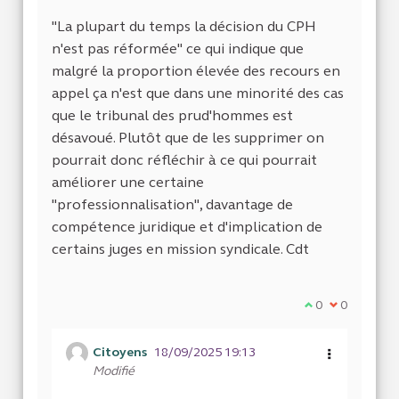
"La plupart du temps la décision du CPH
n'est pas réformée" ce qui indique que
malgré la proportion élevée des recours en
appel ça n'est que dans une minorité des cas
que le tribunal des prud'hommes est
désavoué. Plutôt que de les supprimer on
pourrait donc réfléchir à ce qui pourrait
améliorer une certaine
"professionnalisation", davantage de
compétence juridique et d'implication de
certains juges en mission syndicale. Cdt
Je suis d'accor
0
Je ne suis 
0
Citoyens
18/09/2025 19:13
Modifié