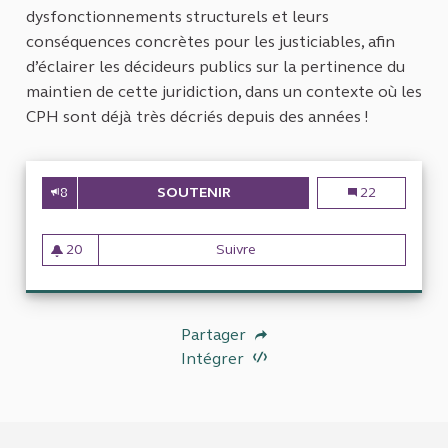
dysfonctionnements structurels et leurs
conséquences concrètes pour les justiciables, afin
d’éclairer les décideurs publics sur la pertinence du
maintien de cette juridiction, dans un contexte où les
CPH sont déjà très décriés depuis des années !
8
SOUTENIR
ÉVALUER L’ UTILITÉ ET LES C
Évaluer l’ utili
22
20
Suivre
Évaluer l’ utilité et les coût
20 abonnés
Partager
Intégrer