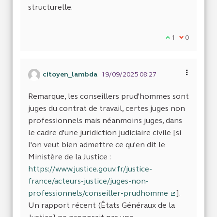
structurelle.
Je suis d'accor
1
Je ne suis 
0
citoyen_lambda
19/09/2025 08:27
Remarque, les conseillers prud'hommes sont
juges du contrat de travail, certes juges non
professionnels mais néanmoins juges, dans
le cadre d'une juridiction judiciaire civile [si
l'on veut bien admettre ce qu'en dit le
Ministère de la Justice :
https://www.justice.gouv.fr/justice-
france/acteurs-justice/juges-non-
professionnels/conseiller-prudhomme
].
(Lien extern
Un rapport récent (Êtats Généraux de la