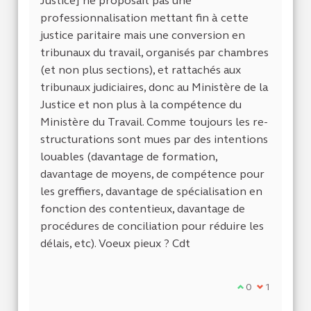
Justice] ne proposait pas une
professionnalisation mettant fin à cette
justice paritaire mais une conversion en
tribunaux du travail, organisés par chambres
(et non plus sections), et rattachés aux
tribunaux judiciaires, donc au Ministère de la
Justice et non plus à la compétence du
Ministère du Travail. Comme toujours les re-
structurations sont mues par des intentions
louables (davantage de formation,
davantage de moyens, de compétence pour
les greffiers, davantage de spécialisation en
fonction des contentieux, davantage de
procédures de conciliation pour réduire les
délais, etc). Voeux pieux ? Cdt
Je suis d'accor
0
Je ne suis 
1