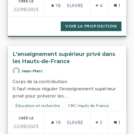
CRÉÉ LE
18
18 ABONNÉS
SUIVRE
4
1
23/09/2025
INSTITUT FAIRE FACES
VOIR LA PROPOSITION
INSTIT
L'enseignement supérieur privé dans
les Hauts-de-France
Jean-Marc
Corps de la contribution
Il faut mieux réguler l'enseignement supérieur
privé pour prévenir les...
Filtrer les résultats de la catégorie : Éducation et recherche
Éducation et recherche
Filtrer les résultats pour le secte
CRC Hauts de France
CRÉÉ LE
19
19 ABONNÉS
SUIVRE
3
1
23/09/2025
L'ENSEIGNEMENT SUPÉRIEUR