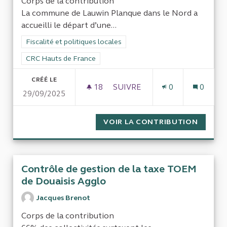
Corps de la contribution
La commune de Lauwin Planque dans le Nord a
accueilli le départ d’une...
Filtrer les résultats de la catégorie : Fiscalité et politiques loc
Fiscalité et politiques locales
Filtrer les résultats pour le secteur : CRC Hauts de France
CRC Hauts de France
CRÉÉ LE
18
18 ABONNÉS
SUIVRE
0
0
29/09/2025
ÉVALUATION DE LA RÉGULAR
VOIR LA CONTRIBUTION
ÉVALUA
Contrôle de gestion de la taxe TOEM
de Douaisis Agglo
Jacques Brenot
Corps de la contribution