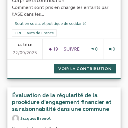
Corps de la contribution
Comment sont pris en charge les enfants par
l'ASE dans les...
Filtrer les résultats de la catégorie : Soutien social et politiqu
Soutien social et politique de solidarité
Filtrer les résultats pour le secteur : CRC Hauts de France
CRC Hauts de France
CRÉÉ LE
19
19 ABONNÉS
SUIVRE
8
0
22/09/2025
LA PRISE EN CHARGE DES MI
VOIR LA CONTRIBUTION
LA PRI
Évaluation de la régularité de la
procédure d’engagement financier et
sa raisonnabilité dans une commune
Jacques Brenot