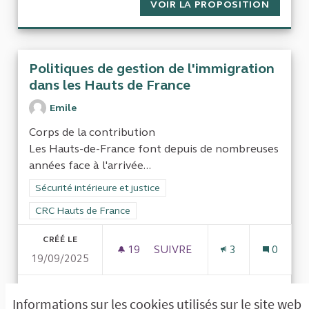
VOIR LA PROPOSITION
ENQUÊT
Politiques de gestion de l'immigration
dans les Hauts de France
Emile
Corps de la contribution
Les Hauts-de-France font depuis de nombreuses
années face à l'arrivée...
Filtrer les résultats de la catégorie : Sécurité intérieure et just
Sécurité intérieure et justice
Filtrer les résultats pour le secteur : CRC Hauts de France
CRC Hauts de France
CRÉÉ LE
19
19 ABONNÉS
SUIVRE
3
0
19/09/2025
POLITIQUES DE GESTION DE 
VOIR LA PROPOSITION
POLITI
Informations sur les cookies utilisés sur le site web