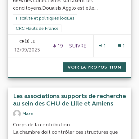
66% des collectivités surtaxent les
concitoyens.Douaisis Agglo est elle...
Filtrer les résultats de la catégorie : Fiscalité et politiques loc
Fiscalité et politiques locales
Filtrer les résultats pour le secteur : CRC Hauts de France
CRC Hauts de France
CRÉÉ LE
19
19 ABONNÉS
SUIVRE
1
1
12/09/2025
CONTRÔLE DE GESTIO
VOIR LA PROPOSITION
CONTRÔ
Les associations supports de recherche
au sein des CHU de Lille et Amiens
Marc
Corps de la contribution
La chambre doit contrôler ces structures que