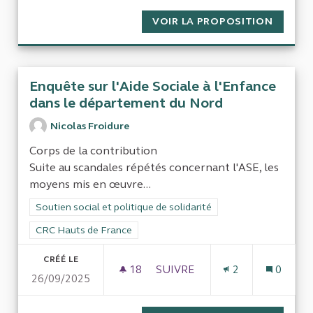
VOIR LA PROPOSITION
LES MA
Enquête sur l'Aide Sociale à l'Enfance
dans le département du Nord
Nicolas Froidure
Corps de la contribution
Suite au scandales répétés concernant l'ASE, les
moyens mis en œuvre...
Filtrer les résultats de la catégorie : Soutien social et politiqu
Soutien social et politique de solidarité
Filtrer les résultats pour le secteur : CRC Hauts de France
CRC Hauts de France
CRÉÉ LE
18
18 ABONNÉS
SUIVRE
2
0
26/09/2025
ENQUÊTE SUR L'AIDE SOCIAL