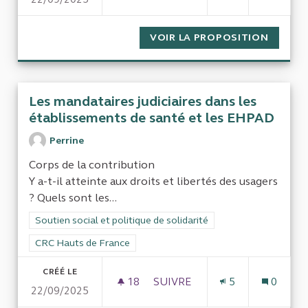
L'OFFRE EN FAVEUR DES PER
VOIR LA PROPOSITION
L'OFFR
Les mandataires judiciaires dans les
établissements de santé et les EHPAD
Perrine
Corps de la contribution
Y a-t-il atteinte aux droits et libertés des usagers
? Quels sont les...
Filtrer les résultats de la catégorie : Soutien social et politiqu
Soutien social et politique de solidarité
Filtrer les résultats pour le secteur : CRC Hauts de France
CRC Hauts de France
CRÉÉ LE
18
18 ABONNÉS
SUIVRE
5
0
22/09/2025
LES MANDATAIRES JUDICIAIR