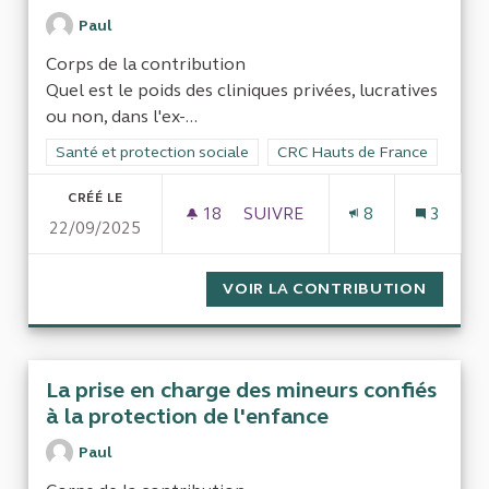
Paul
Corps de la contribution
Quel est le poids des cliniques privées, lucratives
ou non, dans l'ex-...
Filtrer les résultats de la catégorie : Santé et protection socia
Santé et protection sociale
Filtrer les résultats pour le s
CRC Hauts de France
CRÉÉ LE
18
18 ABONNÉS
SUIVRE
8
3
22/09/2025
LA RÉALITÉ DE LA SITUATION
VOIR LA CONTRIBUTION
LA RÉA
La prise en charge des mineurs confiés
à la protection de l'enfance
Paul