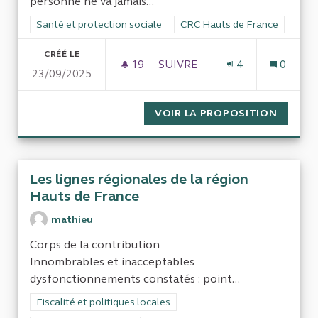
personne ne va jamais...
Filtrer les résultats de la catégorie : Santé et protection socia
Santé et protection sociale
Filtrer les résultats pour le s
CRC Hauts de France
CRÉÉ LE
19
19 ABONNÉS
SUIVRE
4
0
23/09/2025
LES ASSOCIATIONS SUPPORTS
VOIR LA PROPOSITION
LES AS
Les lignes régionales de la région
Hauts de France
mathieu
Corps de la contribution
Innombrables et inacceptables
dysfonctionnements constatés : point...
Filtrer les résultats de la catégorie : Fiscalité et politiques loc
Fiscalité et politiques locales