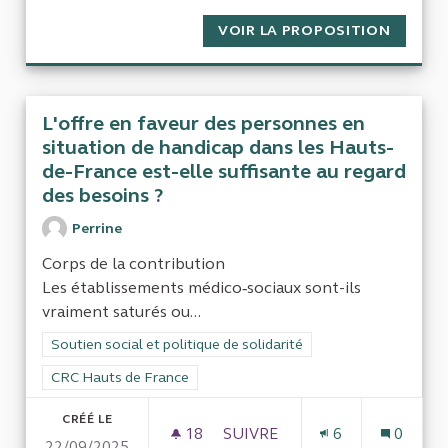
VOIR LA PROPOSITION
L'ENSE
L'offre en faveur des personnes en
situation de handicap dans les Hauts-
de-France est-elle suffisante au regard
des besoins ?
Perrine
Corps de la contribution
Les établissements médico‑sociaux sont-ils
vraiment saturés ou...
Filtrer les résultats de la catégorie : Soutien social et politiqu
Soutien social et politique de solidarité
Filtrer les résultats pour le secteur : CRC Hauts de France
CRC Hauts de France
CRÉÉ LE
18
18 ABONNÉS
SUIVRE
6
0
22/09/2025