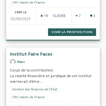
Filtrer les résultats pour le secteur : CRC Hauts de France
CRC Hauts de France
CRÉÉ LE
19
19 ABONNÉS
SUIVRE
7
3
02/09/2025
LES LIGNES RÉGIONALES DE 
VOIR LA PROPOSITION
LES LI
Institut Faire Faces
Marc
Corps de la contribution
La réalité financière et juridique de cet institut
mériterait d'être...
Filtrer les résultats de la catégorie : Gestion des finances de l
Gestion des finances de l'État
Filtrer les résultats pour le secteur : CRC Hauts de France
CRC Hauts de France