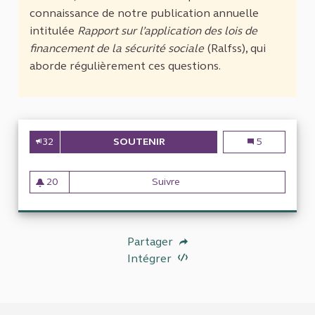
connaissance de notre publication annuelle
intitulée
Rapport sur l’application des lois de
financement de la sécurité sociale
(Ralfss), qui
aborde régulièrement ces questions.
32
SOUTENIR
LE FINANCEMENT DE L'HÔPITA
Le financement 
5
20
Suivre
Le financement de l'hôpital pu
20 abonnés
Partager
Intégrer