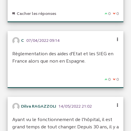
Cacher les réponses
Je suis d'acc
0
Je ne sui
0
C
07/04/2022 09:14
Règlementation des aides d'Etat et les SIEG en
France alors que non en Espagne.
Je suis d'acc
0
Je ne sui
0
Dilva RAGAZZOLI
14/05/2022 21:02
Ayant vu le fonctionnement de l'hôpital, il est
grand temps de tout changer. Depuis 30 ans, il y a