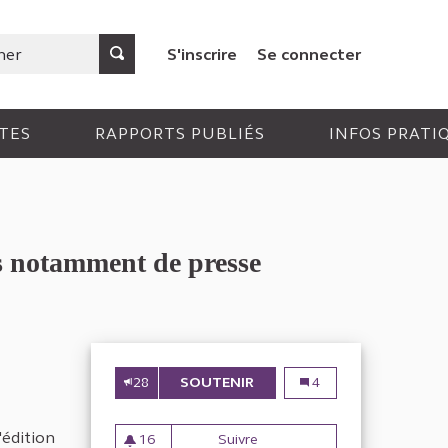
S'inscrire
Se connecter
TES
RAPPORTS PUBLIÉS
INFOS PRATI
as notamment de presse
28
SOUTENIR
CONTRÔLE ET ÉVALUATION 
Contrôle et évaluatio
4
'édition
16
Suivre
Contrôle et évaluation des s