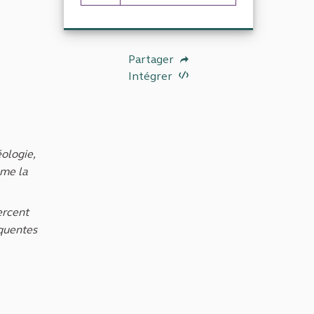
16 abonnés
Partager
Intégrer
éologie,
mme la
ercent
équentes