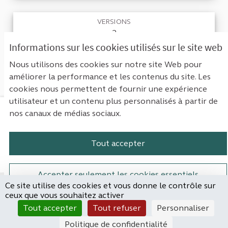
VERSIONS
2
Informations sur les cookies utilisés sur le site web
RETOURNER À LA PROPOSITION
Nous utilisons des cookies sur notre site Web pour
améliorer la performance et les contenus du site. Les
cookies nous permettent de fournir une expérience
utilisateur et un contenu plus personnalisés à partir de
nos canaux de médias sociaux.
Mentions légales
Contact
Accessibilité : non conforme
Paramètres des cookies
Tout accepter
Plateforme de participation de la Cou
Plateforme de participation de l
Plateforme de participation
Plateforme de particip
Accepter seulement les cookies essentiels
Ce site utilise des cookies et vous donne le contrôle sur
Site réalisé par
ceux que vous souhaitez activer
Open Source Politics
Paramètres
(Lien externe)
Tout accepter
Tout refuser
Personnaliser
grâce au
logiciel libre
Decidim
.
Politique de confidentialité