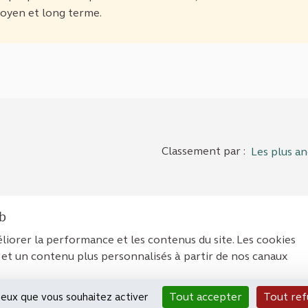
moyen et long terme.
Classement par :
Les plus an
eb
liorer la performance et les contenus du site. Les cookies
tions légales
Contact
Accessibilité : non conforme
 et un contenu plus personnalisés à partir de nos canaux
Paramètres des cookies
 Politics
grâce au
logiciel libre Decidim
.
Tout accepter
Tout ref
 ceux que vous souhaitez activer
(Lien externe)
(Lien externe)