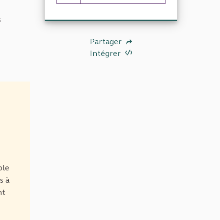
7 abonnés
s
Partager
Intégrer
ble
s à
nt