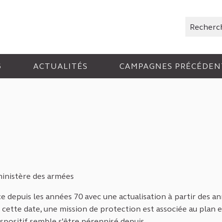
Rechercher
6
ACTUALITÉS
CAMPAGNES PRÉCÉDEN
ministère des armées
ce depuis les années 70 avec une actualisation à partir des a
cette date, une mission de protection est associée au plan e
dispositif semble s'être pérennisé depuis.