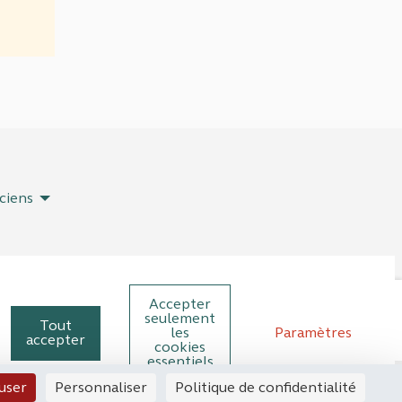
ciens
Accepter
Plateforme de participation de la Co
Plateforme de participation de 
Plateforme de participation
Plateforme de particip
seulement
Tout
les
Paramètres
accepter
cookies
essentiels
user
Personnaliser
Politique de confidentialité