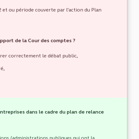
 et ou période couverte par l'action du Plan
 rapport de la Cour des comptes ?
airer correctement le débat public,
é,
entreprises dans le cadre du plan de relance
ions (administrations publiques qui ont la