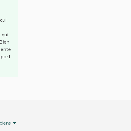
 qui
 qui
 Bien
ésente
pport
ciens