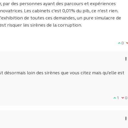
ur, par des personnes ayant des parcours et expériences
vatrices. Les cabinets c'est 0,01% du pib, ce n'est rien.
l'exhibition de toutes ces demandes, un pure simulacre de
st risquer les sirènes de la corruption.
Je su
0
J
 désormais loin des sirènes que vous citez mais qu'elle est
Je suis
1
Je 
0