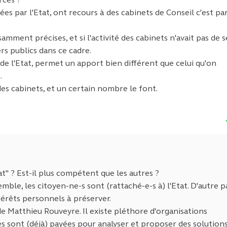
tées par l'Etat, ont recours à des cabinets de Conseil c'est pa
mment précises, et si l'activité des cabinets n'avait pas de s
rs publics dans ce cadre.
 de l'Etat, permet un apport bien différent que celui qu'on
.
des cabinets, et un certain nombre le font.
at" ? Est-il plus compétent que les autres ?
ble, les citoyen-ne-s sont (rattaché-e-s à) l'Etat. D'autre p
térêts personnels à préserver.
e Matthieu Rouveyre. Il existe pléthore d'organisations
 sont (déjà) payées pour analyser et proposer des solutions