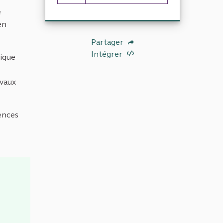
89 abonnés
e
en
Partager
Intégrer
lique
avaux
gences